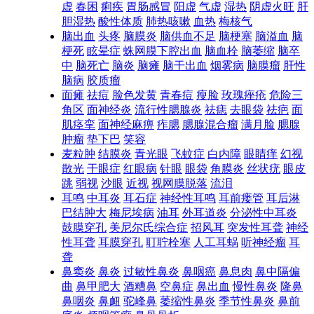
虚
春困
痢疾
胃肠感冒
阳虚
气虚
湿热
阴虚火旺
肝
胆湿热
酸性体质
肺热咳嗽
血热
梅核气
脑出血
头疼
脑膜炎
脑供血不足
脑梗塞
脑溢血
脑
梗死
眩晕症
蛛网膜下腔出血
脑血栓
脑萎缩
脑卒
中
脑死亡
脑炎
脑瘫
脑干出血
烟雾病
脑膜瘤
肝性
脑病
胶质瘤
面瘫
祛痘
脸色发黄
青春痘
瘦脸
玫瑰痤疮
危险三
角区
面神经炎
流行性腮腺炎
祛痣
去眼袋
祛疤
面
肌痉挛
面神经麻痹
痄腮
腮腺混合瘤
满月脸
腮腺
肿瘤
垫下巴
笑容
麦粒肿
结膜炎
青光眼
飞蚊症
白内障
眼睛痒
幻视
散光
干眼症
红眼病
针眼
眼袋
角膜炎
丝状疣
眼皮
跳
弱视
沙眼
近视
视网膜脱落
流泪
耳鸣
中耳炎
耳石症
神经性耳鸣
耳前瘘管
耳后淋
巴结肿大
梅尼埃病
油耳
外耳道炎
分泌性中耳炎
鼓膜穿孔
美尼尔氏综合症
招风耳
突发性耳聋
神经
性耳聋
耳膜穿孔
耵聍栓塞
人工耳蜗
听神经瘤
耳
聋
鼻窦炎
鼻炎
过敏性鼻炎
鼻咽癌
鼻息肉
鼻中隔偏
曲
鼻甲肥大
酒糟鼻
空鼻症
鼻出血
慢性鼻炎
隆鼻
鼻咽炎
鼻衄
驼峰鼻
萎缩性鼻炎
季节性鼻炎
鼻前