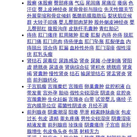
股癣
体股癣
臀部疼痛
气疝
尾闾痛
尾痛症
痿病
色
汗症
臀上皮神经炎
尾骨骨折与脱位
先天性髋关节
外展挛缩和骨盆倾斜
骶骼筋膜脂肪疝
梨状肌症候
群
大转子叩痛
婴儿臀部肉芽肿
股外侧皮神经炎
婴
儿臀部红
腹股沟痒
皮肤纤毛囊肿
青红胎记
痔疮
肛门瘙痒
肛周脓肿
肛瘘
肛裂
内痔
外痔
脱肛
肛门痛
肛门息肉
痔疮便血
肛门坠胀
肛裂便血
内
痔脱出
混合痔
肛漏
血栓性外痔
肛门湿疹
假性湿
疣
肛乳头瘤
肾结石
尿毒症
尿路感染
肾炎
尿频
小便刺痛
肾阳
虚
膀胱炎
尿道炎
肾病综合征
肾积水
膀胱癌
肾衰
竭
肾囊肿
慢性肾炎
结石
输尿管结石
肾盂肾炎
肾
癌
前列腺钙化
子宫肌瘤
宫颈糜烂
宫颈癌
卵巢囊肿
盆腔积液
白
带发黄
宫外孕
胎动
假性尖锐湿疣
阴道炎
盆腔炎
宫颈囊肿
生化妊娠
宫颈炎
白带
试管婴儿
痛经
子
宫内膜异位症
霉菌性阴道炎
月经不调
前列腺炎
阴囊潮湿
阳痿
早泄
精索静脉曲张
包皮
过长
包皮
遗精
睾丸疼痛
男性尖锐湿疣
阴囊湿疹
精液发黄
前列腺癌
珍珠疹
阴囊瘙痒
子宫癌
前列
腺增生
包皮龟头炎
包茎
射精无力