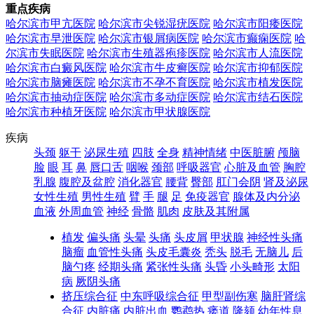
重点疾病
哈尔滨市甲亢医院
哈尔滨市尖锐湿疣医院
哈尔滨市阳痿医院
哈尔滨市早泄医院
哈尔滨市银屑病医院
哈尔滨市癫痫医院
哈
尔滨市失眠医院
哈尔滨市生殖器疱疹医院
哈尔滨市人流医院
哈尔滨市白癜风医院
哈尔滨市牛皮癣医院
哈尔滨市抑郁医院
哈尔滨市脑瘫医院
哈尔滨市不孕不育医院
哈尔滨市植发医院
哈尔滨市抽动症医院
哈尔滨市多动症医院
哈尔滨市结石医院
哈尔滨市种植牙医院
哈尔滨市甲状腺医院
疾病
头颈
躯干
泌尿生殖
四肢
全身
精神情绪
中医脏腑
颅脑
脸
眼
耳
鼻
唇口舌
咽喉
颈部
呼吸器官
心脏及血管
胸腔
乳腺
腹腔及盆腔
消化器官
腰背
臀部
肛门会阴
肾及泌尿
女性生殖
男性生殖
臂
手
腿
足
免疫器官
腺体及内分泌
血液
外周血管
神经
骨骼
肌肉
皮肤及其附属
植发
偏头痛
头晕
头痛
头皮屑
甲状腺
神经性头痛
脑瘤
血管性头痛
头皮毛囊炎
秃头
脱毛
无脑儿
后
脑勺疼
经期头痛
紧张性头痛
头昏
小头畸形
太阳
病
厥阴头痛
挤压综合征
中东呼吸综合征
甲型副伤寒
脑肝肾综
合征
内脏痛
内脏出血
鹦鹉热
瘘道
隆颏
幼年性息