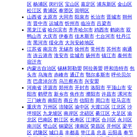
区
杨浦区
闵行区
宝山区
嘉定区
浦东新区
金山区
松江区
青浦区
奉贤区
崇明区
山西省
太原市
大同市
阳泉市
长治市
晋城市
朔州
市
晋中市
运城市
忻州市
临汾市
吕梁市
黑龙江省
哈尔滨市
齐齐哈尔市
鸡西市
鹤岗市
双
鸭山市
大庆市
伊春市
佳木斯市
七台河市
牡丹江
市
黑河市
绥化市
大兴安岭地区
江苏省
南京市
无锡市
徐州市
常州市
苏州市
南通
市
连云港市
淮安市
盐城市
扬州市
镇江市
泰州市
宿迁市
内蒙古自治区
锡林郭勒盟
阿拉善盟
呼和浩特市
包
头市
乌海市
赤峰市
通辽市
鄂尔多斯市
呼伦贝尔
市
巴彦淖尔市
乌兰察布市
兴安盟
河南省
济源市
郑州市
开封市
洛阳市
平顶山市
安
阳市
鹤壁市
新乡市
焦作市
濮阳市
许昌市
漯河市
三门峡市
南阳市
商丘市
信阳市
周口市
驻马店市
重庆市
万州区
涪陵区
渝中区
大渡口区
江北区
沙
坪坝区
九龙坡区
南岸区
北碚区
綦江区
大足区
渝
北区
巴南区
黔江区
长寿区
江津区
合川区
永川区
南川区
璧山区
铜梁区
潼南区
荣昌区
开州区
梁平
区
武隆区
城口县
丰都县
垫江县
忠县
云阳县
奉节