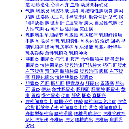
层
动脉硬化
心律不齐
血栓
动脉粥样硬化
气胸
胸膜炎
胸腔积液
漏斗胸
结核性胸膜炎
胸闷
鸡胸
法洛四联症
动脉导管未闭
肋骨骨折
岔气
房
间隔缺损
胸腺瘤
肝脏血管瘤
脾大
自发性气胸
张
力性气胸
右胸痛
纵隔肿瘤
克山病
乳腺增生
乳腺结节
乳腺癌
乳房胀痛
乳腺纤维瘤
丰胸
乳腺炎
副乳
乳腺囊肿
乳头内陷
涨奶
回奶
早
期乳腺癌
隆胸
乳房疼痛
乳头溢液
乳腺小叶增生
乳头皲裂
急性乳腺炎
乳腺肿块
胰腺炎
阑尾炎
疝气
剖腹产
急性胰腺炎
腹泻
急性
阑尾炎
慢性阑尾炎
腹股沟淋巴结肿大
脐疝
肝腹水
左下腹痛
贲门癌
胰腺肿瘤
腹股沟疝
腹胀
右下腹
痛
肝硬化腹水
慢性胰腺炎
腹膜炎
胆囊炎
乙肝
脂肪肝
胆囊息肉
肝硬化
胃溃疡
胆结
石
胃炎
便秘
急性肠胃炎
肠梗阻
肝囊肿
肠胃炎
黄
疸
胃癌
慢性胃炎
便血
肝癌
肠炎
直肠癌
腰椎间盘突出
腰肌劳损
腰酸
腰椎间盘突出症
腰痛
驼背
骶髂关节炎
椎间盘突出症
背痛
椎间盘膨出
脊髓型颈椎病
腰椎滑脱
腰椎骨质增生
腰椎管狭窄
急性腰扭伤
脊椎病
腰突
腰椎膨出
腰椎病
肩胛骨
突出