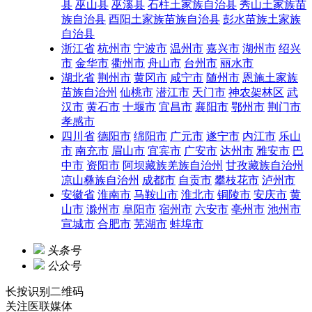
县
巫山县
巫溪县
石柱土家族自治县
秀山土家族苗
族自治县
酉阳土家族苗族自治县
彭水苗族土家族
自治县
浙江省
杭州市
宁波市
温州市
嘉兴市
湖州市
绍兴
市
金华市
衢州市
舟山市
台州市
丽水市
湖北省
荆州市
黄冈市
咸宁市
随州市
恩施土家族
苗族自治州
仙桃市
潜江市
天门市
神农架林区
武
汉市
黄石市
十堰市
宜昌市
襄阳市
鄂州市
荆门市
孝感市
四川省
德阳市
绵阳市
广元市
遂宁市
内江市
乐山
市
南充市
眉山市
宜宾市
广安市
达州市
雅安市
巴
中市
资阳市
阿坝藏族羌族自治州
甘孜藏族自治州
凉山彝族自治州
成都市
自贡市
攀枝花市
泸州市
安徽省
淮南市
马鞍山市
淮北市
铜陵市
安庆市
黄
山市
滁州市
阜阳市
宿州市
六安市
亳州市
池州市
宣城市
合肥市
芜湖市
蚌埠市
头条号
公众号
长按识别二维码
关注
医联媒体