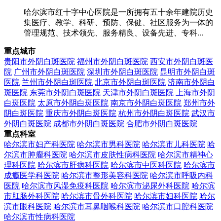
哈尔滨市红十字中心医院是一所拥有五十余年建院历史
集医疗、教学、科研、预防、保健、社区服务为一体的
管理规范、技术领先、服务精良、设备先进、专科...
重点城市
贵阳市外阴白斑医院
福州市外阴白斑医院
西安市外阴白斑医
院
广州市外阴白斑医院
深圳市外阴白斑医院
昆明市外阴白斑
医院
兰州市外阴白斑医院
北京市外阴白斑医院
济南市外阴白
斑医院
东莞市外阴白斑医院
天津市外阴白斑医院
上海市外阴
白斑医院
太原市外阴白斑医院
南京市外阴白斑医院
郑州市外
阴白斑医院
重庆市外阴白斑医院
杭州市外阴白斑医院
武汉市
外阴白斑医院
成都市外阴白斑医院
合肥市外阴白斑医院
重点科室
哈尔滨市妇产科医院
哈尔滨市男科医院
哈尔滨市儿科医院
哈
尔滨市肿瘤科医院
哈尔滨市皮肤性病科医院
哈尔滨市精神心
理科医院
哈尔滨市肝病科医院
哈尔滨市中医科医院
哈尔滨市
成瘾医学科医院
哈尔滨市整形美容科医院
哈尔滨市呼吸内科
医院
哈尔滨市风湿免疫科医院
哈尔滨市泌尿外科医院
哈尔滨
市肛肠外科医院
哈尔滨市骨外科医院
哈尔滨市妇科医院
哈尔
滨市眼科医院
哈尔滨市耳鼻咽喉科医院
哈尔滨市口腔科医院
哈尔滨市性病科医院