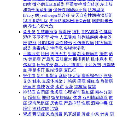
肉病
微小病毒B19感染
严重脊柱后凸畸形
左上肢
和前部腿放射痛
遗传性烟酸缺乏病
法布里病
(Fabry 病)
zellweger综合征
先天自愈性朗格汉斯组
织细胞增生症
皮肤黏膜淋巴结综合征
胸腔阿米巴
病
孕妇心慌气急
龟头炎
生殖器疱疹
病毒疣
结扎
HPV感染
性健康
湿疣
不孕不育
变性
人工受精
前列腺疾病
生殖器
疣
取卵
胚胎移植
两性畸形
性传播疾病
HPV病毒
感染
梅毒感染
性病疣
尖锐性湿疣
手脚冰凉
脱臼
四肢无力
甲癣
乳头瘤病毒
扭伤
晒
伤
舞蹈症
产后风
四肢麻木
断指再植
肢体麻木
贝
尔麻痹
日光皮炎
婴儿手足搐搦症
手足发抖
肢端缺
血
手足多汗
肢端溃疡
麦氏征
寄生虫
新生儿黄疸
麻疹
狂犬病
唐氏综合征
纹身
艾灸
触电
支原体感染
川崎病
癌症
猩红热
热射病
妊娠纹
囊肿
发烧
水逆
天花
结核病
拔罐
抑郁症
自闭症
焦虑症
心理咨询
强迫症
精神分裂
症
躁郁症
抑郁
微笑抑郁症
焦虑
双相情感障碍
癔
症
深海恐惧症
厌食症
产后抑郁
性瘾
酒精中毒
狂
躁症
酒精过敏
洁癖
肾虚
肾阴虚
风热感冒
风寒感冒
脾虚
中风
针灸
阴