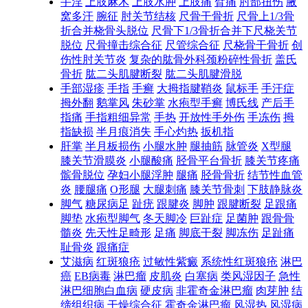
手淫
上肢麻木
上肢水肿
上肢痛
臂痛
肘部扭伤
腋
窝多汗
腕征
肘关节结核
尺骨干骨折
尺骨上1/3骨
折合并桡骨头脱位
尺骨下1/3骨折合并下尺桡关节
脱位
尺骨撞击综合征
尺管综合征
尺桡骨干骨折
创
伤性肘关节炎
复杂的肱骨外科颈粉碎性骨折
盖氏
骨折
肱二头肌腱断裂
肱二头肌腱滑脱
手部湿疹
手指
手癣
大拇指腱鞘炎
鼠标手
手汗症
拇外翻
鹅掌风
朱砂掌
水疱型手癣
博氏线
产后手
指痛
手指粗细异常
手热
开放性手外伤
手冻伤
拇
指缺损
半月痕消失
手心灼热
扳机指
肝掌
半月板损伤
小腿水肿
腿抽筋
脉管炎
X型腿
膝关节滑膜炎
小腿酸痛
胫骨平台骨折
膝关节疼痛
髌骨脱位
孕妇小腿浮肿
腿痛
胫骨骨折
结节性血管
炎
腰腿痛
O形腿
大腿刺痛
膝关节骨刺
下肢静脉炎
脚气
糖尿病足
趾疣
跟腱炎
脚肿
跟腱断裂
足跟痛
脚垫
水疱型脚气
冬天脚冷
巨趾症
足菌肿
跟骨骨
髓炎
先天性足畸形
足痛
脚底干裂
脚冻伤
足趾痛
耻骨炎
跟痛症
艾滋病
红斑狼疮
过敏性紫癜
系统性红斑狼疮
淋巴
癌
EB病毒
淋巴瘤
皮肌炎
白塞病
类风湿因子
急性
淋巴细胞白血病
硬皮病
非霍奇金淋巴瘤
肉芽肿
结
缔组织病
干燥综合征
霍奇金淋巴瘤
风湿热
风湿病