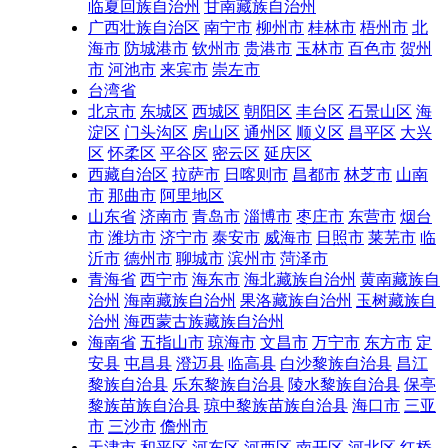
临夏回族自治州
甘南藏族自治州
广西壮族自治区
南宁市
柳州市
桂林市
梧州市
北
海市
防城港市
钦州市
贵港市
玉林市
百色市
贺州
市
河池市
来宾市
崇左市
台湾省
北京市
东城区
西城区
朝阳区
丰台区
石景山区
海
淀区
门头沟区
房山区
通州区
顺义区
昌平区
大兴
区
怀柔区
平谷区
密云区
延庆区
西藏自治区
拉萨市
日喀则市
昌都市
林芝市
山南
市
那曲市
阿里地区
山东省
济南市
青岛市
淄博市
枣庄市
东营市
烟台
市
潍坊市
济宁市
泰安市
威海市
日照市
莱芜市
临
沂市
德州市
聊城市
滨州市
菏泽市
青海省
西宁市
海东市
海北藏族自治州
黄南藏族自
治州
海南藏族自治州
果洛藏族自治州
玉树藏族自
治州
海西蒙古族藏族自治州
海南省
五指山市
琼海市
文昌市
万宁市
东方市
定
安县
屯昌县
澄迈县
临高县
白沙黎族自治县
昌江
黎族自治县
乐东黎族自治县
陵水黎族自治县
保亭
黎族苗族自治县
琼中黎族苗族自治县
海口市
三亚
市
三沙市
儋州市
天津市
和平区
河东区
河西区
南开区
河北区
红桥