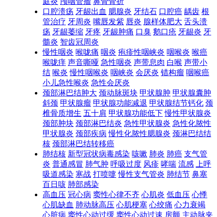
庭炎
颅咽管瘤
鼻骨骨折
口腔溃疡
牙龈出血
腮腺炎
牙结石
口腔癌
龋齿
根
管治疗
牙周炎
嘴唇发紫
唇炎
腺样体肥大
舌头溃
疡
牙龈萎缩
牙疼
牙龈肿痛
口臭
鹅口疮
牙龈炎
牙
髓炎
智齿冠周炎
慢性咽炎
喉咙痛
咽炎
疱疹性咽峡炎
咽喉炎
喉癌
喉咙痒
声音嘶哑
急性咽炎
声带息肉
白喉
声带小
结
喉炎
慢性咽喉炎
咽峡炎
会厌炎
错构瘤
咽喉癌
小儿急性喉炎
急性会厌炎
颈部淋巴结肿大
颈动脉斑块
甲状腺肿
甲状腺囊肿
斜颈
甲状腺瘤
甲状腺功能减退
甲状腺结节钙化
颈
椎骨质增生
五十肩
甲状腺功能低下
慢性甲状腺炎
颈部肿块
颈部淋巴结炎
急性甲状腺炎
急性化脓性
甲状腺炎
颈部疾病
慢性化脓性腮腺炎
颈淋巴结结
核
颈部淋巴结转移癌
肺结核
新型冠状病毒感染
咳嗽
肺炎
肺癌
支气管
炎
普通感冒
肺气肿
呼吸过度
风疹
哮喘
流感
上呼
吸道感染
寒战
打喷嚏
慢性支气管炎
肺结节
鼻塞
百日咳
肺部感染
高血压
冠心病
窦性心律不齐
心肌炎
低血压
心悸
心肌缺血
肺动脉高压
心肌梗塞
心绞痛
心力衰竭
心脏病
窦性心动过缓
窦性心动过速
房颤
主动脉夹