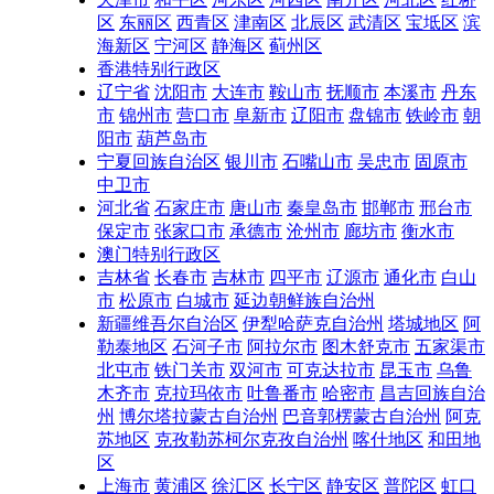
区
东丽区
西青区
津南区
北辰区
武清区
宝坻区
滨
海新区
宁河区
静海区
蓟州区
香港特别行政区
辽宁省
沈阳市
大连市
鞍山市
抚顺市
本溪市
丹东
市
锦州市
营口市
阜新市
辽阳市
盘锦市
铁岭市
朝
阳市
葫芦岛市
宁夏回族自治区
银川市
石嘴山市
吴忠市
固原市
中卫市
河北省
石家庄市
唐山市
秦皇岛市
邯郸市
邢台市
保定市
张家口市
承德市
沧州市
廊坊市
衡水市
澳门特别行政区
吉林省
长春市
吉林市
四平市
辽源市
通化市
白山
市
松原市
白城市
延边朝鲜族自治州
新疆维吾尔自治区
伊犁哈萨克自治州
塔城地区
阿
勒泰地区
石河子市
阿拉尔市
图木舒克市
五家渠市
北屯市
铁门关市
双河市
可克达拉市
昆玉市
乌鲁
木齐市
克拉玛依市
吐鲁番市
哈密市
昌吉回族自治
州
博尔塔拉蒙古自治州
巴音郭楞蒙古自治州
阿克
苏地区
克孜勒苏柯尔克孜自治州
喀什地区
和田地
区
上海市
黄浦区
徐汇区
长宁区
静安区
普陀区
虹口