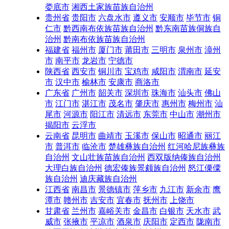
娄底市
湘西土家族苗族自治州
贵州省
贵阳市
六盘水市
遵义市
安顺市
毕节市
铜
仁市
黔西南布依族苗族自治州
黔东南苗族侗族自
治州
黔南布依族苗族自治州
福建省
福州市
厦门市
莆田市
三明市
泉州市
漳州
市
南平市
龙岩市
宁德市
陕西省
西安市
铜川市
宝鸡市
咸阳市
渭南市
延安
市
汉中市
榆林市
安康市
商洛市
广东省
广州市
韶关市
深圳市
珠海市
汕头市
佛山
市
江门市
湛江市
茂名市
肇庆市
惠州市
梅州市
汕
尾市
河源市
阳江市
清远市
东莞市
中山市
潮州市
揭阳市
云浮市
云南省
昆明市
曲靖市
玉溪市
保山市
昭通市
丽江
市
普洱市
临沧市
楚雄彝族自治州
红河哈尼族彝族
自治州
文山壮族苗族自治州
西双版纳傣族自治州
大理白族自治州
德宏傣族景颇族自治州
怒江傈僳
族自治州
迪庆藏族自治州
江西省
南昌市
景德镇市
萍乡市
九江市
新余市
鹰
潭市
赣州市
吉安市
宜春市
抚州市
上饶市
甘肃省
兰州市
嘉峪关市
金昌市
白银市
天水市
武
威市
张掖市
平凉市
酒泉市
庆阳市
定西市
陇南市