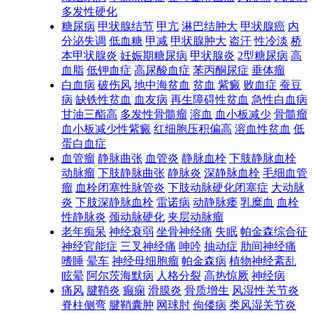
多发性硬化
糖尿病
甲状腺结节
甲亢
淋巴结肿大
甲状腺癌
内
分泌失调
低血糖
甲减
甲状腺肿大
盗汗
性冷淡
桥
本甲状腺炎
妊娠期糖尿病
甲状腺炎
2型糖尿病
高
血脂
低钾血症
高尿酸血症
苯丙酮尿症
垂体瘤
白血病
破伤风
地中海贫血
贫血
紫癜
败血症
蚕豆
病
缺铁性贫血
血友病
再生障碍性贫血
急性白血病
甘油三酯高
多发性骨髓瘤
溶血
血小板减少
骨髓瘤
血小板减少性紫癜
红细胞压积偏高
溶血性贫血
低
蛋白血症
血管瘤
静脉曲张
血管炎
静脉血栓
下肢静脉血栓
动脉瘤
下肢静脉曲张
静脉炎
深静脉血栓
毛细血管
瘤
血栓闭塞性脉管炎
下肢动脉硬化闭塞症
大动脉
炎
下肢深静脉血栓
雷诺病
动静脉瘘
乳糜血
血栓
性静脉炎
颈动脉硬化
夹层动脉瘤
老年痴呆
神经衰弱
坐骨神经痛
失眠
帕金森综合征
神经官能症
三叉神经痛
呻吟
抽动症
肋间神经痛
嗜睡
晕车
神经母细胞瘤
帕金森病
植物神经紊乱
眩晕
阿尔茨海默病
人格分裂
高热惊厥
神经病
痛风
腱鞘炎
癫痫
滑膜炎
骨质增生
风湿性关节炎
脊柱侧弯
腱鞘囊肿
网球肘
佝偻病
类风湿关节炎