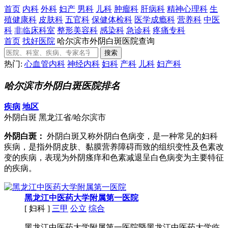
首页
内科
外科
妇产
男科
儿科
肿瘤科
肝病科
精神心理科
生
殖健康科
皮肤科
五官科
保健体检科
医学成瘾科
营养科
中医
科
非临床科室
整形美容科
感染科
急诊科
疼痛专科
首页
找好医院
哈尔滨市外阴白斑医院查询
热门:
心血管内科
神经内科
妇科
产科
儿科
妇产科
哈尔滨市外阴白斑医院排名
疾病
地区
外阴白斑
黑龙江省/哈尔滨市
外阴白斑：
外阴白斑又称外阴白色病变，是一种常见的妇科
疾病，是指外阴皮肤、黏膜营养障碍而致的组织变性及色素改
变的疾病，表现为外阴瘙痒和色素减退呈白色病变为主要特征
的疾病。
黑龙江中医药大学附属第一医院
[ 妇科 ]
三甲
公立
综合
黑龙江中医药大学附属第一医院暨黑龙江中医药大学临