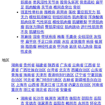
筋膜炎
类风湿性关节炎
股骨头坏死
骨质疏松
扁平
足
肌肉酸痛
关节炎
椎间盘突出
骨折
强直性脊柱炎
颈椎病
肩周炎
落枕
重症肌无力
肌
无力
横纹肌溶解症
软组织损伤
肌肉萎缩
浑身酸痛
肌肉痉挛
气性坏疽
横纹肌肉瘤
肌腱断裂
平滑肌肉
瘤
肌张力障碍
臀肌挛缩症
肌肉跳动
进行性肌营养
不良
肌腱拉伤
荨麻疹
湿疹
带状疱疹
梅毒
毛囊炎
尖锐湿疣
灰指
甲
扁平疣
手足口病
鸡眼
水痘
皮肤瘙痒
疱疹
银屑
病
脂肪瘤
神经性皮炎
甲沟炎
跖疣
幼儿急疹
脂溢
性皮炎
地区
湖南省
贵州省
福建省
陕西省
广东省
云南省
江西省
甘
肃省
广西壮族自治区
台湾省
北京市
西藏自治区
山东省
青海省
海南省
天津市
香港特别行政区
辽宁省
宁夏回族
自治区
河北省
澳门特别行政区
吉林省
新疆维吾尔自治
区
上海市
山西省
黑龙江省
江苏省
内蒙古自治区
河南省
重庆市
浙江省
湖北省
四川省
安徽省
湖南省
长沙市
株洲市
湘潭市
衡阳市
邵阳市
岳阳
市
常德市
张家界市
益阳市
郴州市
永州市
怀化市