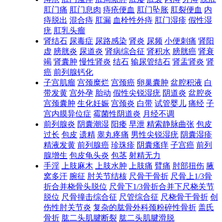
肛门痛
肛门息肉
痔疮便血
肛门坠胀
肛裂便血
内
痔脱出
混合痔
肛漏
血栓性外痔
肛门湿疹
假性湿
疣
肛乳头瘤
肾结石
尿毒症
尿路感染
肾炎
尿频
小便刺痛
肾阳
虚
膀胱炎
尿道炎
肾病综合征
肾积水
膀胱癌
肾衰
竭
肾囊肿
慢性肾炎
结石
输尿管结石
肾盂肾炎
肾
癌
前列腺钙化
子宫肌瘤
宫颈糜烂
宫颈癌
卵巢囊肿
盆腔积液
白
带发黄
宫外孕
胎动
假性尖锐湿疣
阴道炎
盆腔炎
宫颈囊肿
生化妊娠
宫颈炎
白带
试管婴儿
痛经
子
宫内膜异位症
霉菌性阴道炎
月经不调
前列腺炎
阴囊潮湿
阳痿
早泄
精索静脉曲张
包皮
过长
包皮
遗精
睾丸疼痛
男性尖锐湿疣
阴囊湿疹
精液发黄
前列腺癌
珍珠疹
阴囊瘙痒
子宫癌
前列
腺增生
包皮龟头炎
包茎
射精无力
手淫
上肢麻木
上肢水肿
上肢痛
臂痛
肘部扭伤
腋
窝多汗
腕征
肘关节结核
尺骨干骨折
尺骨上1/3骨
折合并桡骨头脱位
尺骨下1/3骨折合并下尺桡关节
脱位
尺骨撞击综合征
尺管综合征
尺桡骨干骨折
创
伤性肘关节炎
复杂的肱骨外科颈粉碎性骨折
盖氏
骨折
肱二头肌腱断裂
肱二头肌腱滑脱