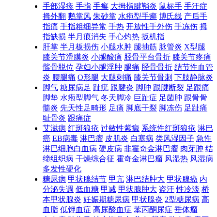
手部湿疹
手指
手癣
大拇指腱鞘炎
鼠标手
手汗症
拇外翻
鹅掌风
朱砂掌
水疱型手癣
博氏线
产后手
指痛
手指粗细异常
手热
开放性手外伤
手冻伤
拇
指缺损
半月痕消失
手心灼热
扳机指
肝掌
半月板损伤
小腿水肿
腿抽筋
脉管炎
X型腿
膝关节滑膜炎
小腿酸痛
胫骨平台骨折
膝关节疼痛
髌骨脱位
孕妇小腿浮肿
腿痛
胫骨骨折
结节性血管
炎
腰腿痛
O形腿
大腿刺痛
膝关节骨刺
下肢静脉炎
脚气
糖尿病足
趾疣
跟腱炎
脚肿
跟腱断裂
足跟痛
脚垫
水疱型脚气
冬天脚冷
巨趾症
足菌肿
跟骨骨
髓炎
先天性足畸形
足痛
脚底干裂
脚冻伤
足趾痛
耻骨炎
跟痛症
艾滋病
红斑狼疮
过敏性紫癜
系统性红斑狼疮
淋巴
癌
EB病毒
淋巴瘤
皮肌炎
白塞病
类风湿因子
急性
淋巴细胞白血病
硬皮病
非霍奇金淋巴瘤
肉芽肿
结
缔组织病
干燥综合征
霍奇金淋巴瘤
风湿热
风湿病
多发性硬化
糖尿病
甲状腺结节
甲亢
淋巴结肿大
甲状腺癌
内
分泌失调
低血糖
甲减
甲状腺肿大
盗汗
性冷淡
桥
本甲状腺炎
妊娠期糖尿病
甲状腺炎
2型糖尿病
高
血脂
低钾血症
高尿酸血症
苯丙酮尿症
垂体瘤