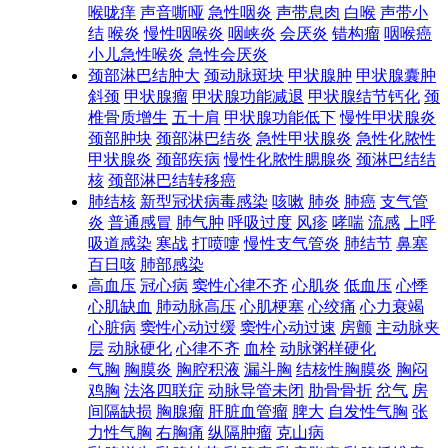
喉咙痒
声音嘶哑
急性咽炎
声带息肉
白喉
声带小
结
喉炎
慢性咽喉炎
咽峡炎
会厌炎
错构瘤
咽喉癌
小儿急性喉炎
急性会厌炎
颈部淋巴结肿大
颈动脉斑块
甲状腺肿
甲状腺囊肿
斜颈
甲状腺瘤
甲状腺功能减退
甲状腺结节钙化
颈
椎骨质增生
五十肩
甲状腺功能低下
慢性甲状腺炎
颈部肿块
颈部淋巴结炎
急性甲状腺炎
急性化脓性
甲状腺炎
颈部疾病
慢性化脓性腮腺炎
颈淋巴结结
核
颈部淋巴结转移癌
肺结核
新型冠状病毒感染
咳嗽
肺炎
肺癌
支气管
炎
普通感冒
肺气肿
呼吸过度
风疹
哮喘
流感
上呼
吸道感染
寒战
打喷嚏
慢性支气管炎
肺结节
鼻塞
百日咳
肺部感染
高血压
冠心病
窦性心律不齐
心肌炎
低血压
心悸
心肌缺血
肺动脉高压
心肌梗塞
心绞痛
心力衰竭
心脏病
窦性心动过缓
窦性心动过速
房颤
主动脉夹
层
动脉硬化
心律不齐
血栓
动脉粥样硬化
气胸
胸膜炎
胸腔积液
漏斗胸
结核性胸膜炎
胸闷
鸡胸
法洛四联症
动脉导管未闭
肋骨骨折
岔气
房
间隔缺损
胸腺瘤
肝脏血管瘤
脾大
自发性气胸
张
力性气胸
右胸痛
纵隔肿瘤
克山病