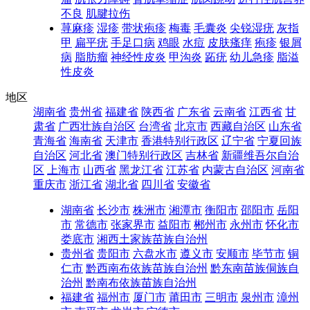
不良
肌腱拉伤
荨麻疹
湿疹
带状疱疹
梅毒
毛囊炎
尖锐湿疣
灰指
甲
扁平疣
手足口病
鸡眼
水痘
皮肤瘙痒
疱疹
银屑
病
脂肪瘤
神经性皮炎
甲沟炎
跖疣
幼儿急疹
脂溢
性皮炎
地区
湖南省
贵州省
福建省
陕西省
广东省
云南省
江西省
甘
肃省
广西壮族自治区
台湾省
北京市
西藏自治区
山东省
青海省
海南省
天津市
香港特别行政区
辽宁省
宁夏回族
自治区
河北省
澳门特别行政区
吉林省
新疆维吾尔自治
区
上海市
山西省
黑龙江省
江苏省
内蒙古自治区
河南省
重庆市
浙江省
湖北省
四川省
安徽省
湖南省
长沙市
株洲市
湘潭市
衡阳市
邵阳市
岳阳
市
常德市
张家界市
益阳市
郴州市
永州市
怀化市
娄底市
湘西土家族苗族自治州
贵州省
贵阳市
六盘水市
遵义市
安顺市
毕节市
铜
仁市
黔西南布依族苗族自治州
黔东南苗族侗族自
治州
黔南布依族苗族自治州
福建省
福州市
厦门市
莆田市
三明市
泉州市
漳州