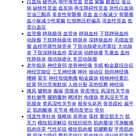
白血病
破伤风
地中海贫血
贫血
紫癜
败血症
蚕豆
病
缺铁性贫血
血友病
再生障碍性贫血
急性白血病
甘油三酯高
多发性骨髓瘤
溶血
血小板减少
骨髓瘤
血小板减少性紫癜
红细胞压积偏高
溶血性贫血
低
蛋白血症
血管瘤
静脉曲张
血管炎
静脉血栓
下肢静脉血栓
动脉瘤
下肢静脉曲张
静脉炎
深静脉血栓
毛细血管
瘤
血栓闭塞性脉管炎
下肢动脉硬化闭塞症
大动脉
炎
下肢深静脉血栓
雷诺病
动静脉瘘
乳糜血
血栓
性静脉炎
颈动脉硬化
夹层动脉瘤
老年痴呆
神经衰弱
坐骨神经痛
失眠
帕金森综合征
神经官能症
三叉神经痛
呻吟
抽动症
肋间神经痛
嗜睡
晕车
神经母细胞瘤
帕金森病
植物神经紊乱
眩晕
阿尔茨海默病
人格分裂
高热惊厥
神经病
痛风
腱鞘炎
癫痫
滑膜炎
骨质增生
风湿性关节炎
脊柱侧弯
腱鞘囊肿
网球肘
佝偻病
类风湿关节炎
筋膜炎
类风湿性关节炎
股骨头坏死
骨质疏松
扁平
足
肌肉酸痛
关节炎
椎间盘突出
骨折
强直性脊柱炎
颈椎病
肩周炎
落枕
重症肌无力
肌
无力
横纹肌溶解症
软组织损伤
肌肉萎缩
浑身酸痛
肌肉痉挛
气性坏疽
横纹肌肉瘤
肌腱断裂
平滑肌肉
瘤
肌张力障碍
臀肌挛缩症
肌肉跳动
进行性肌营养