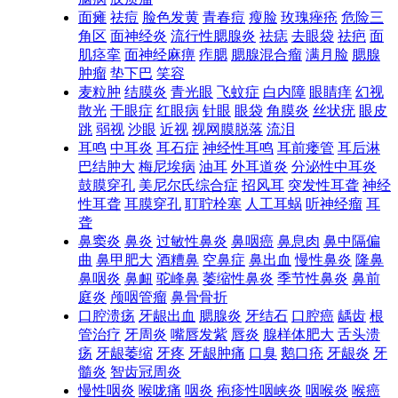
面瘫
祛痘
脸色发黄
青春痘
瘦脸
玫瑰痤疮
危险三
角区
面神经炎
流行性腮腺炎
祛痣
去眼袋
祛疤
面
肌痉挛
面神经麻痹
痄腮
腮腺混合瘤
满月脸
腮腺
肿瘤
垫下巴
笑容
麦粒肿
结膜炎
青光眼
飞蚊症
白内障
眼睛痒
幻视
散光
干眼症
红眼病
针眼
眼袋
角膜炎
丝状疣
眼皮
跳
弱视
沙眼
近视
视网膜脱落
流泪
耳鸣
中耳炎
耳石症
神经性耳鸣
耳前瘘管
耳后淋
巴结肿大
梅尼埃病
油耳
外耳道炎
分泌性中耳炎
鼓膜穿孔
美尼尔氏综合症
招风耳
突发性耳聋
神经
性耳聋
耳膜穿孔
耵聍栓塞
人工耳蜗
听神经瘤
耳
聋
鼻窦炎
鼻炎
过敏性鼻炎
鼻咽癌
鼻息肉
鼻中隔偏
曲
鼻甲肥大
酒糟鼻
空鼻症
鼻出血
慢性鼻炎
隆鼻
鼻咽炎
鼻衄
驼峰鼻
萎缩性鼻炎
季节性鼻炎
鼻前
庭炎
颅咽管瘤
鼻骨骨折
口腔溃疡
牙龈出血
腮腺炎
牙结石
口腔癌
龋齿
根
管治疗
牙周炎
嘴唇发紫
唇炎
腺样体肥大
舌头溃
疡
牙龈萎缩
牙疼
牙龈肿痛
口臭
鹅口疮
牙龈炎
牙
髓炎
智齿冠周炎
慢性咽炎
喉咙痛
咽炎
疱疹性咽峡炎
咽喉炎
喉癌