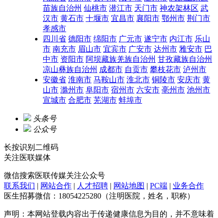
苗族自治州
仙桃市
潜江市
天门市
神农架林区
武
汉市
黄石市
十堰市
宜昌市
襄阳市
鄂州市
荆门市
孝感市
四川省
德阳市
绵阳市
广元市
遂宁市
内江市
乐山
市
南充市
眉山市
宜宾市
广安市
达州市
雅安市
巴
中市
资阳市
阿坝藏族羌族自治州
甘孜藏族自治州
凉山彝族自治州
成都市
自贡市
攀枝花市
泸州市
安徽省
淮南市
马鞍山市
淮北市
铜陵市
安庆市
黄
山市
滁州市
阜阳市
宿州市
六安市
亳州市
池州市
宣城市
合肥市
芜湖市
蚌埠市
头条号
公众号
长按识别二维码
关注
医联媒体
微信搜索
医联传媒
关注公众号
联系我们
|
网站合作
|
人才招聘
|
网站地图
|
PC端
|
业务合作
医生招募微信：18054225280（注明医院，姓名，职称）
声明：本网站登载内容出于传递健康信息为目的，并不意味着