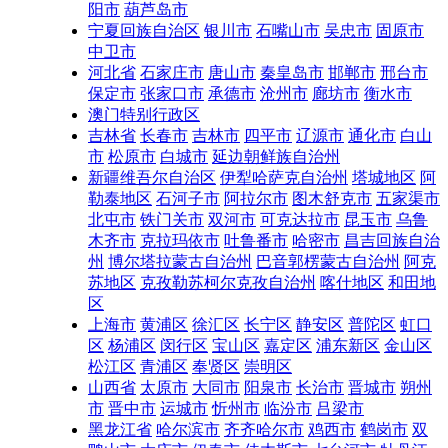
阳市
葫芦岛市
宁夏回族自治区
银川市
石嘴山市
吴忠市
固原市
中卫市
河北省
石家庄市
唐山市
秦皇岛市
邯郸市
邢台市
保定市
张家口市
承德市
沧州市
廊坊市
衡水市
澳门特别行政区
吉林省
长春市
吉林市
四平市
辽源市
通化市
白山
市
松原市
白城市
延边朝鲜族自治州
新疆维吾尔自治区
伊犁哈萨克自治州
塔城地区
阿
勒泰地区
石河子市
阿拉尔市
图木舒克市
五家渠市
北屯市
铁门关市
双河市
可克达拉市
昆玉市
乌鲁
木齐市
克拉玛依市
吐鲁番市
哈密市
昌吉回族自治
州
博尔塔拉蒙古自治州
巴音郭楞蒙古自治州
阿克
苏地区
克孜勒苏柯尔克孜自治州
喀什地区
和田地
区
上海市
黄浦区
徐汇区
长宁区
静安区
普陀区
虹口
区
杨浦区
闵行区
宝山区
嘉定区
浦东新区
金山区
松江区
青浦区
奉贤区
崇明区
山西省
太原市
大同市
阳泉市
长治市
晋城市
朔州
市
晋中市
运城市
忻州市
临汾市
吕梁市
黑龙江省
哈尔滨市
齐齐哈尔市
鸡西市
鹤岗市
双