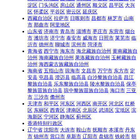
淀区
门头沟区
房山区
通州区
顺义区
昌平区
大兴
区
怀柔区
平谷区
密云区
延庆区
西藏自治区
拉萨市
日喀则市
昌都市
林芝市
山南
市
那曲市
阿里地区
山东省
济南市
青岛市
淄博市
枣庄市
东营市
烟台
市
潍坊市
济宁市
泰安市
威海市
日照市
莱芜市
临
沂市
德州市
聊城市
滨州市
菏泽市
青海省
西宁市
海东市
海北藏族自治州
黄南藏族自
治州
海南藏族自治州
果洛藏族自治州
玉树藏族自
治州
海西蒙古族藏族自治州
海南省
五指山市
琼海市
文昌市
万宁市
东方市
定
安县
屯昌县
澄迈县
临高县
白沙黎族自治县
昌江
黎族自治县
乐东黎族自治县
陵水黎族自治县
保亭
黎族苗族自治县
琼中黎族苗族自治县
海口市
三亚
市
三沙市
儋州市
天津市
和平区
河东区
河西区
南开区
河北区
红桥
区
东丽区
西青区
津南区
北辰区
武清区
宝坻区
滨
海新区
宁河区
静海区
蓟州区
香港特别行政区
辽宁省
沈阳市
大连市
鞍山市
抚顺市
本溪市
丹东
市
锦州市
营口市
阜新市
辽阳市
盘锦市
铁岭市
朝