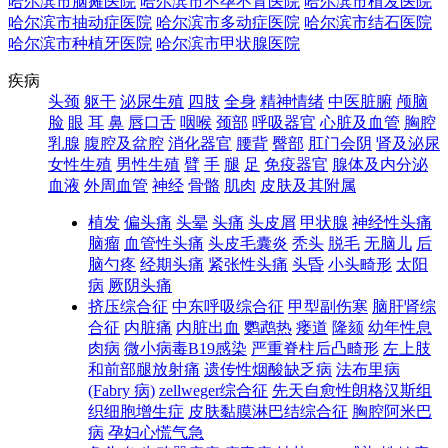
哈尔滨市脑瘫医院
哈尔滨市不孕不育医院
哈尔滨市植发医院
哈尔滨市抽动症医院
哈尔滨市多动症医院
哈尔滨市结石医院
哈尔滨市种植牙医院
哈尔滨市甲状腺医院
疾病
头颈
躯干
泌尿生殖
四肢
全身
精神情绪
中医脏腑
颅脑
脸
眼
耳
鼻
唇口舌
咽喉
颈部
呼吸器官
心脏及血管
胸腔
乳腺
腹腔及盆腔
消化器官
腰背
臀部
肛门会阴
肾及泌尿
女性生殖
男性生殖
臂
手
腿
足
免疫器官
腺体及内分泌
血液
外周血管
神经
骨骼
肌肉
皮肤及其附属
植发
偏头痛
头晕
头痛
头皮屑
甲状腺
神经性头痛
脑瘤
血管性头痛
头皮毛囊炎
秃头
脱毛
无脑儿
后
脑勺疼
经期头痛
紧张性头痛
头昏
小头畸形
太阳
病
厥阴头痛
挤压综合征
中东呼吸综合征
甲型副伤寒
脑肝肾综
合征
内脏痛
内脏出血
鹦鹉热
瘘道
隆颏
幼年性息
肉病
微小病毒B19感染
严重脊柱后凸畸形
左上肢
和前部腿放射痛
遗传性烟酸缺乏病
法布里病
(Fabry 病)
zellweger综合征
先天自愈性朗格汉斯组
织细胞增生症
皮肤黏膜淋巴结综合征
胸腔阿米巴
病
孕妇心慌气急