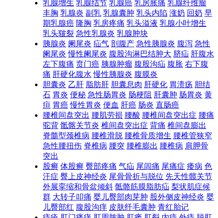
乳腺增生
乳腺结节
乳腺癌
乳房胀痛
乳腺纤维瘤
丰胸
乳腺炎
副乳
乳腺囊肿
乳头内陷
涨奶
回奶
早
期乳腺癌
隆胸
乳房疼痛
乳头溢液
乳腺小叶增生
乳头皲裂
急性乳腺炎
乳腺肿块
胰腺炎
阑尾炎
疝气
剖腹产
急性胰腺炎
腹泻
急性
阑尾炎
慢性阑尾炎
腹股沟淋巴结肿大
脐疝
肝腹水
左下腹痛
贲门癌
胰腺肿瘤
腹股沟疝
腹胀
右下腹
痛
肝硬化腹水
慢性胰腺炎
腹膜炎
胆囊炎
乙肝
脂肪肝
胆囊息肉
肝硬化
胃溃疡
胆结
石
胃炎
便秘
急性肠胃炎
肠梗阻
肝囊肿
肠胃炎
黄
疸
胃癌
慢性胃炎
便血
肝癌
肠炎
直肠癌
腰椎间盘突出
腰肌劳损
腰酸
腰椎间盘突出症
腰痛
驼背
骶髂关节炎
椎间盘突出症
背痛
椎间盘膨出
脊髓型颈椎病
腰椎滑脱
腰椎骨质增生
腰椎管狭窄
急性腰扭伤
脊椎病
腰突
腰椎膨出
腰椎病
肩胛骨
突出
股癣
体股癣
臀部疼痛
气疝
尾闾痛
尾痛症
痿病
色
汗症
臀上皮神经炎
尾骨骨折与脱位
先天性髋关节
外展挛缩和骨盆倾斜
骶骼筋膜脂肪疝
梨状肌症候
群
大转子叩痛
婴儿臀部肉芽肿
股外侧皮神经炎
婴
儿臀部红
腹股沟痒
皮肤纤毛囊肿
青红胎记
痔疮
肛门瘙痒
肛周脓肿
肛瘘
肛裂
内痔
外痔
脱肛