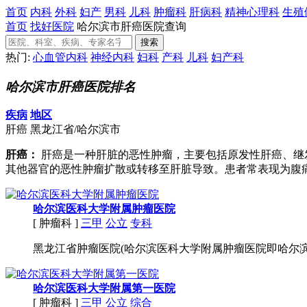
首页
内科
外科
妇产
男科
儿科
肿瘤科
肝病科
精神心理科
生殖
首页
找好医院
哈尔滨市肝癌医院查询
热门:
心血管内科
神经内科
妇科
产科
儿科
妇产科
哈尔滨市肝癌医院排名
疾病
地区
肝癌
黑龙江省/哈尔滨市
肝癌：
肝癌是一种肝脏的恶性肿瘤，主要包括原发性肝癌、继
其他器官的恶性肿瘤扩散或转移至肝脏导致。患者常表现为腹
哈尔滨医科大学附属肿瘤医院
[ 肿瘤科 ]
三甲
公立
专科
黑龙江省肿瘤医院(哈尔滨医科大学附属肿瘤医院即哈尔滨医
哈尔滨医科大学附属第一医院
[ 肿瘤科 ]
三甲
公立
综合