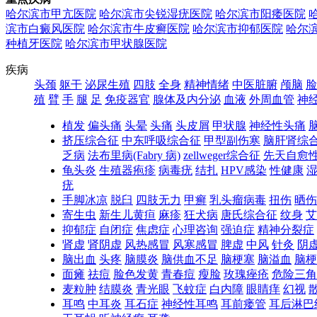
哈尔滨市甲亢医院
哈尔滨市尖锐湿疣医院
哈尔滨市阳痿医院
滨市白癜风医院
哈尔滨市牛皮癣医院
哈尔滨市抑郁医院
哈尔
种植牙医院
哈尔滨市甲状腺医院
疾病
头颈
躯干
泌尿生殖
四肢
全身
精神情绪
中医脏腑
颅脑
脸
殖
臂
手
腿
足
免疫器官
腺体及内分泌
血液
外周血管
神
植发
偏头痛
头晕
头痛
头皮屑
甲状腺
神经性头痛
挤压综合征
中东呼吸综合征
甲型副伤寒
脑肝肾综
乏病
法布里病(Fabry 病)
zellweger综合征
先天自愈
龟头炎
生殖器疱疹
病毒疣
结扎
HPV感染
性健康
疣
手脚冰凉
脱臼
四肢无力
甲癣
乳头瘤病毒
扭伤
晒伤
寄生虫
新生儿黄疸
麻疹
狂犬病
唐氏综合征
纹身
艾
抑郁症
自闭症
焦虑症
心理咨询
强迫症
精神分裂症
肾虚
肾阴虚
风热感冒
风寒感冒
脾虚
中风
针灸
阴
脑出血
头疼
脑膜炎
脑供血不足
脑梗塞
脑溢血
脑梗
面瘫
祛痘
脸色发黄
青春痘
瘦脸
玫瑰痤疮
危险三角
麦粒肿
结膜炎
青光眼
飞蚊症
白内障
眼睛痒
幻视
耳鸣
中耳炎
耳石症
神经性耳鸣
耳前瘘管
耳后淋巴