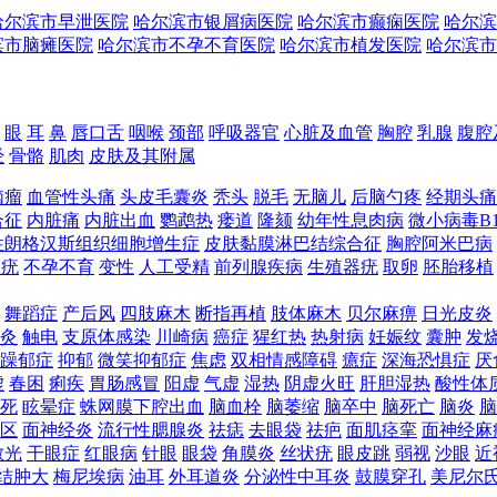
哈尔滨市早泄医院
哈尔滨市银屑病医院
哈尔滨市癫痫医院
哈尔滨
滨市脑瘫医院
哈尔滨市不孕不育医院
哈尔滨市植发医院
哈尔滨市
眼
耳
鼻
唇口舌
咽喉
颈部
呼吸器官
心脏及血管
胸腔
乳腺
腹腔
经
骨骼
肌肉
皮肤及其附属
脑瘤
血管性头痛
头皮毛囊炎
秃头
脱毛
无脑儿
后脑勺疼
经期头痛
合征
内脏痛
内脏出血
鹦鹉热
瘘道
隆颏
幼年性息肉病
微小病毒B
性朗格汉斯组织细胞增生症
皮肤黏膜淋巴结综合征
胸腔阿米巴病
湿疣
不孕不育
变性
人工受精
前列腺疾病
生殖器疣
取卵
胚胎移植
舞蹈症
产后风
四肢麻木
断指再植
肢体麻木
贝尔麻痹
日光皮炎
灸
触电
支原体感染
川崎病
癌症
猩红热
热射病
妊娠纹
囊肿
发
躁郁症
抑郁
微笑抑郁症
焦虑
双相情感障碍
癔症
深海恐惧症
厌
虚
春困
痢疾
胃肠感冒
阳虚
气虚
湿热
阴虚火旺
肝胆湿热
酸性体
死
眩晕症
蛛网膜下腔出血
脑血栓
脑萎缩
脑卒中
脑死亡
脑炎
脑
区
面神经炎
流行性腮腺炎
祛痣
去眼袋
祛疤
面肌痉挛
面神经麻
散光
干眼症
红眼病
针眼
眼袋
角膜炎
丝状疣
眼皮跳
弱视
沙眼
近
结肿大
梅尼埃病
油耳
外耳道炎
分泌性中耳炎
鼓膜穿孔
美尼尔