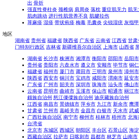
出
骨折
强直性脊柱炎
颈椎病
肩周炎
落枕
重症肌无力
肌无
肌肉跳动
进行性肌营养不良
肌腱拉伤
荨麻疹
湿疹
带状疱疹
梅毒
毛囊炎
尖锐湿疣
灰指甲
地区
湖南省
贵州省
福建省
陕西省
广东省
云南省
江西省
甘肃
门特别行政区
吉林省
新疆维吾尔自治区
上海市
山西省
湖南省
长沙市
株洲市
湘潭市
衡阳市
邵阳市
岳阳市
贵州省
贵阳市
六盘水市
遵义市
安顺市
毕节市
铜仁
福建省
福州市
厦门市
莆田市
三明市
泉州市
漳州市
陕西省
西安市
铜川市
宝鸡市
咸阳市
渭南市
延安市
广东省
广州市
韶关市
深圳市
珠海市
汕头市
佛山市
云南省
昆明市
曲靖市
玉溪市
保山市
昭通市
丽江市
颇族自治州
怒江傈僳族自治州
迪庆藏族自治州
江西省
南昌市
景德镇市
萍乡市
九江市
新余市
鹰潭
甘肃省
兰州市
嘉峪关市
金昌市
白银市
天水市
武威
广西壮族自治区
南宁市
柳州市
桂林市
梧州市
北海
台湾省
北京市
东城区
西城区
朝阳区
丰台区
石景山区
海淀
西藏自治区
拉萨市
日喀则市
昌都市
林芝市
山南市