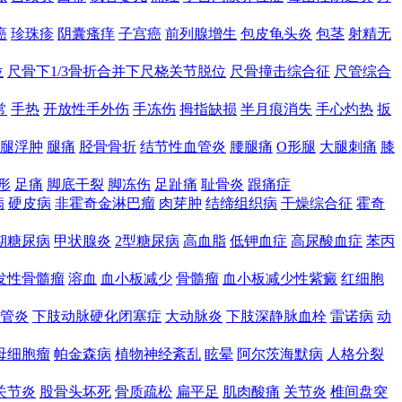
癌
珍珠疹
阴囊瘙痒
子宫癌
前列腺增生
包皮龟头炎
包茎
射精无
位
尺骨下1/3骨折合并下尺桡关节脱位
尺骨撞击综合征
尺管综合
常
手热
开放性手外伤
手冻伤
拇指缺损
半月痕消失
手心灼热
扳
腿浮肿
腿痛
胫骨骨折
结节性血管炎
腰腿痛
O形腿
大腿刺痛
膝
形
足痛
脚底干裂
脚冻伤
足趾痛
耻骨炎
跟痛症
病
硬皮病
非霍奇金淋巴瘤
肉芽肿
结缔组织病
干燥综合征
霍奇
期糖尿病
甲状腺炎
2型糖尿病
高血脂
低钾血症
高尿酸血症
苯丙
发性骨髓瘤
溶血
血小板减少
骨髓瘤
血小板减少性紫癜
红细胞
管炎
下肢动脉硬化闭塞症
大动脉炎
下肢深静脉血栓
雷诺病
动
母细胞瘤
帕金森病
植物神经紊乱
眩晕
阿尔茨海默病
人格分裂
关节炎
股骨头坏死
骨质疏松
扁平足
肌肉酸痛
关节炎
椎间盘突