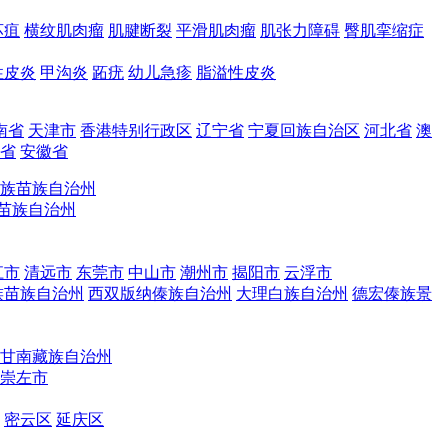
坏疽
横纹肌肉瘤
肌腱断裂
平滑肌肉瘤
肌张力障碍
臀肌挛缩症
性皮炎
甲沟炎
跖疣
幼儿急疹
脂溢性皮炎
南省
天津市
香港特别行政区
辽宁省
宁夏回族自治区
河北省
澳
省
安徽省
族苗族自治州
苗族自治州
江市
清远市
东莞市
中山市
潮州市
揭阳市
云浮市
族苗族自治州
西双版纳傣族自治州
大理白族自治州
德宏傣族景
甘南藏族自治州
崇左市
密云区
延庆区