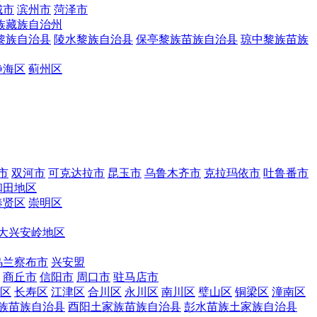
城市
滨州市
菏泽市
族藏族自治州
黎族自治县
陵水黎族自治县
保亭黎族苗族自治县
琼中黎族苗族
静海区
蓟州区
市
双河市
可克达拉市
昆玉市
乌鲁木齐市
克拉玛依市
吐鲁番市
和田地区
奉贤区
崇明区
大兴安岭地区
乌兰察布市
兴安盟
商丘市
信阳市
周口市
驻马店市
区
长寿区
江津区
合川区
永川区
南川区
璧山区
铜梁区
潼南区
族苗族自治县
酉阳土家族苗族自治县
彭水苗族土家族自治县