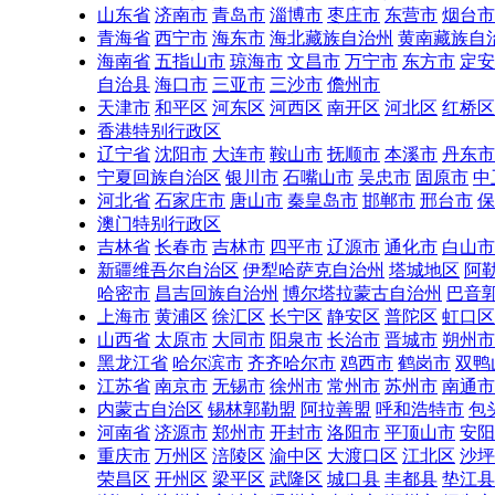
山东省
济南市
青岛市
淄博市
枣庄市
东营市
烟台市
青海省
西宁市
海东市
海北藏族自治州
黄南藏族自
海南省
五指山市
琼海市
文昌市
万宁市
东方市
定安
自治县
海口市
三亚市
三沙市
儋州市
天津市
和平区
河东区
河西区
南开区
河北区
红桥区
香港特别行政区
辽宁省
沈阳市
大连市
鞍山市
抚顺市
本溪市
丹东市
宁夏回族自治区
银川市
石嘴山市
吴忠市
固原市
中
河北省
石家庄市
唐山市
秦皇岛市
邯郸市
邢台市
保
澳门特别行政区
吉林省
长春市
吉林市
四平市
辽源市
通化市
白山市
新疆维吾尔自治区
伊犁哈萨克自治州
塔城地区
阿
哈密市
昌吉回族自治州
博尔塔拉蒙古自治州
巴音
上海市
黄浦区
徐汇区
长宁区
静安区
普陀区
虹口区
山西省
太原市
大同市
阳泉市
长治市
晋城市
朔州市
黑龙江省
哈尔滨市
齐齐哈尔市
鸡西市
鹤岗市
双鸭
江苏省
南京市
无锡市
徐州市
常州市
苏州市
南通市
内蒙古自治区
锡林郭勒盟
阿拉善盟
呼和浩特市
包
河南省
济源市
郑州市
开封市
洛阳市
平顶山市
安阳
重庆市
万州区
涪陵区
渝中区
大渡口区
江北区
沙坪
荣昌区
开州区
梁平区
武隆区
城口县
丰都县
垫江县