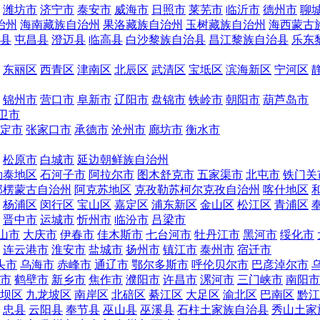
潍坊市
济宁市
泰安市
威海市
日照市
莱芜市
临沂市
德州市
聊
治州
海南藏族自治州
果洛藏族自治州
玉树藏族自治州
海西蒙古
县
屯昌县
澄迈县
临高县
白沙黎族自治县
昌江黎族自治县
乐东
东丽区
西青区
津南区
北辰区
武清区
宝坻区
滨海新区
宁河区
锦州市
营口市
阜新市
辽阳市
盘锦市
铁岭市
朝阳市
葫芦岛市
卫市
定市
张家口市
承德市
沧州市
廊坊市
衡水市
松原市
白城市
延边朝鲜族自治州
勒泰地区
石河子市
阿拉尔市
图木舒克市
五家渠市
北屯市
铁门关
郭楞蒙古自治州
阿克苏地区
克孜勒苏柯尔克孜自治州
喀什地区
杨浦区
闵行区
宝山区
嘉定区
浦东新区
金山区
松江区
青浦区
晋中市
运城市
忻州市
临汾市
吕梁市
山市
大庆市
伊春市
佳木斯市
七台河市
牡丹江市
黑河市
绥化市
连云港市
淮安市
盐城市
扬州市
镇江市
泰州市
宿迁市
头市
乌海市
赤峰市
通辽市
鄂尔多斯市
呼伦贝尔市
巴彦淖尔市
市
鹤壁市
新乡市
焦作市
濮阳市
许昌市
漯河市
三门峡市
南阳市
坝区
九龙坡区
南岸区
北碚区
綦江区
大足区
渝北区
巴南区
黔江
忠县
云阳县
奉节县
巫山县
巫溪县
石柱土家族自治县
秀山土家