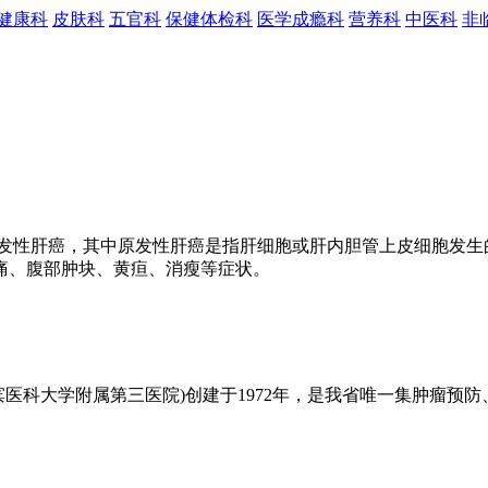
健康科
皮肤科
五官科
保健体检科
医学成瘾科
营养科
中医科
非
发性肝癌，其中原发性肝癌是指肝细胞或肝内胆管上皮细胞发生
痛、腹部肿块、黄疸、消瘦等症状。
科大学附属第三医院)创建于1972年，是我省唯一集肿瘤预防、