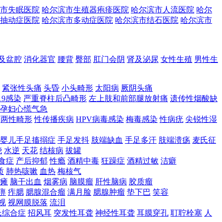
市失眠医院
哈尔滨市生殖器疱疹医院
哈尔滨市人流医院
哈尔
抽动症医院
哈尔滨市多动症医院
哈尔滨市结石医院
哈尔滨市
及盆腔
消化器官
腰背
臀部
肛门会阴
肾及泌尿
女性生殖
男性生
紧张性头痛
头昏
小头畸形
太阳病
厥阴头痛
19感染
严重脊柱后凸畸形
左上肢和前部腿放射痛
遗传性烟酸缺
孕妇心慌气急
两性畸形
性传播疾病
HPV病毒感染
梅毒感染
性病疣
尖锐性湿
婴儿手足搐搦症
手足发抖
肢端缺血
手足多汗
肢端溃疡
麦氏征
烧
水逆
天花
结核病
拔罐
食症
产后抑郁
性瘾
酒精中毒
狂躁症
酒精过敏
洁癖
质
肺热咳嗽
血热
梅核气
瘫
脑干出血
烟雾病
脑膜瘤
肝性脑病
胶质瘤
痹
痄腮
腮腺混合瘤
满月脸
腮腺肿瘤
垫下巴
笑容
视
视网膜脱落
流泪
氏综合症
招风耳
突发性耳聋
神经性耳聋
耳膜穿孔
耵聍栓塞
人