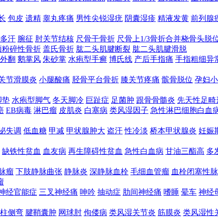
长
包皮
遗精
睾丸疼痛
男性尖锐湿疣
阴囊湿疹
精液发黄
前列腺
多汗
腕征
肘关节结核
尺骨干骨折
尺骨上1/3骨折合并桡骨头脱
颈粉碎性骨折
盖氏骨折
肱二头肌腱断裂
肱二头肌腱滑脱
外翻
鹅掌风
朱砂掌
水疱型手癣
博氏线
产后手指痛
手指粗细异
关节滑膜炎
小腿酸痛
胫骨平台骨折
膝关节疼痛
髌骨脱位
孕妇小
脚垫
水疱型脚气
冬天脚冷
巨趾症
足菌肿
跟骨骨髓炎
先天性足畸
癌
EB病毒
淋巴瘤
皮肌炎
白塞病
类风湿因子
急性淋巴细胞白血
泌失调
低血糖
甲减
甲状腺肿大
盗汗
性冷淡
桥本甲状腺炎
妊娠
缺铁性贫血
血友病
再生障碍性贫血
急性白血病
甘油三酯高
多
脉瘤
下肢静脉曲张
静脉炎
深静脉血栓
毛细血管瘤
血栓闭塞性脉
瘤
神经官能症
三叉神经痛
呻吟
抽动症
肋间神经痛
嗜睡
晕车
神经
柱侧弯
腱鞘囊肿
网球肘
佝偻病
类风湿关节炎
筋膜炎
类风湿性