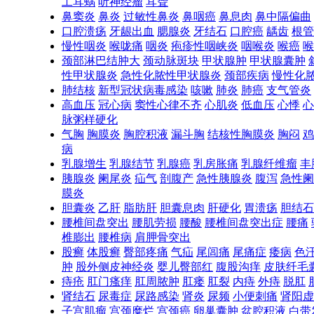
工耳蜗
听神经瘤
耳聋
鼻窦炎
鼻炎
过敏性鼻炎
鼻咽癌
鼻息肉
鼻中隔偏曲
口腔溃疡
牙龈出血
腮腺炎
牙结石
口腔癌
龋齿
根管
慢性咽炎
喉咙痛
咽炎
疱疹性咽峡炎
咽喉炎
喉癌
喉
颈部淋巴结肿大
颈动脉斑块
甲状腺肿
甲状腺囊肿
性甲状腺炎
急性化脓性甲状腺炎
颈部疾病
慢性化
肺结核
新型冠状病毒感染
咳嗽
肺炎
肺癌
支气管炎
高血压
冠心病
窦性心律不齐
心肌炎
低血压
心悸
心
脉粥样硬化
气胸
胸膜炎
胸腔积液
漏斗胸
结核性胸膜炎
胸闷
鸡
病
乳腺增生
乳腺结节
乳腺癌
乳房胀痛
乳腺纤维瘤
丰
胰腺炎
阑尾炎
疝气
剖腹产
急性胰腺炎
腹泻
急性阑
膜炎
胆囊炎
乙肝
脂肪肝
胆囊息肉
肝硬化
胃溃疡
胆结石
腰椎间盘突出
腰肌劳损
腰酸
腰椎间盘突出症
腰痛
椎膨出
腰椎病
肩胛骨突出
股癣
体股癣
臀部疼痛
气疝
尾闾痛
尾痛症
痿病
色
肿
股外侧皮神经炎
婴儿臀部红
腹股沟痒
皮肤纤毛
痔疮
肛门瘙痒
肛周脓肿
肛瘘
肛裂
内痔
外痔
脱肛
肾结石
尿毒症
尿路感染
肾炎
尿频
小便刺痛
肾阳虚
子宫肌瘤
宫颈糜烂
宫颈癌
卵巢囊肿
盆腔积液
白带