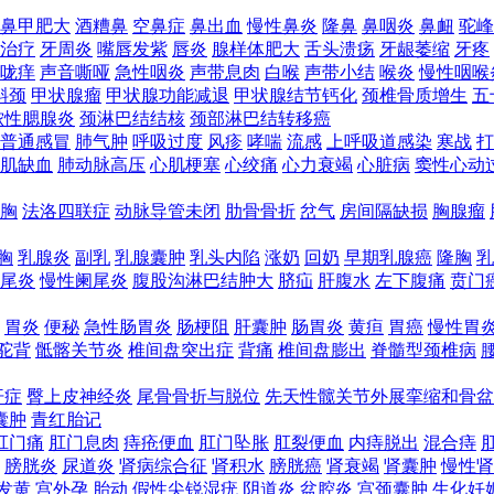
鼻甲肥大
酒糟鼻
空鼻症
鼻出血
慢性鼻炎
隆鼻
鼻咽炎
鼻衄
驼峰
治疗
牙周炎
嘴唇发紫
唇炎
腺样体肥大
舌头溃疡
牙龈萎缩
牙疼
咙痒
声音嘶哑
急性咽炎
声带息肉
白喉
声带小结
喉炎
慢性咽喉
斜颈
甲状腺瘤
甲状腺功能减退
甲状腺结节钙化
颈椎骨质增生
五
脓性腮腺炎
颈淋巴结结核
颈部淋巴结转移癌
普通感冒
肺气肿
呼吸过度
风疹
哮喘
流感
上呼吸道感染
寒战
打
肌缺血
肺动脉高压
心肌梗塞
心绞痛
心力衰竭
心脏病
窦性心动
胸
法洛四联症
动脉导管未闭
肋骨骨折
岔气
房间隔缺损
胸腺瘤
胸
乳腺炎
副乳
乳腺囊肿
乳头内陷
涨奶
回奶
早期乳腺癌
隆胸
乳
尾炎
慢性阑尾炎
腹股沟淋巴结肿大
脐疝
肝腹水
左下腹痛
贲门
胃炎
便秘
急性肠胃炎
肠梗阻
肝囊肿
肠胃炎
黄疸
胃癌
慢性胃
驼背
骶髂关节炎
椎间盘突出症
背痛
椎间盘膨出
脊髓型颈椎病
汗症
臀上皮神经炎
尾骨骨折与脱位
先天性髋关节外展挛缩和骨盆
囊肿
青红胎记
肛门痛
肛门息肉
痔疮便血
肛门坠胀
肛裂便血
内痔脱出
混合痔
膀胱炎
尿道炎
肾病综合征
肾积水
膀胱癌
肾衰竭
肾囊肿
慢性肾
发黄
宫外孕
胎动
假性尖锐湿疣
阴道炎
盆腔炎
宫颈囊肿
生化妊