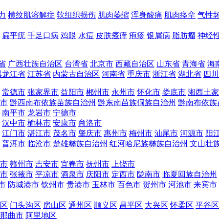
力
横纹肌溶解症
软组织损伤
肌肉萎缩
浑身酸痛
肌肉痉挛
气性
扁平疣
手足口病
鸡眼
水痘
皮肤瘙痒
疱疹
银屑病
脂肪瘤
神经
省
广西壮族自治区
台湾省
北京市
西藏自治区
山东省
青海省
海
黑龙江省
江苏省
内蒙古自治区
河南省
重庆市
浙江省
湖北省
四川
常德市
张家界市
益阳市
郴州市
永州市
怀化市
娄底市
湘西土家
市
黔西南布依族苗族自治州
黔东南苗族侗族自治州
黔南布依族
南平市
龙岩市
宁德市
汉中市
榆林市
安康市
商洛市
江门市
湛江市
茂名市
肇庆市
惠州市
梅州市
汕尾市
河源市
阳
普洱市
临沧市
楚雄彝族自治州
红河哈尼族彝族自治州
文山壮
市
赣州市
吉安市
宜春市
抚州市
上饶市
市
张掖市
平凉市
酒泉市
庆阳市
定西市
陇南市
临夏回族自治州
市
防城港市
钦州市
贵港市
玉林市
百色市
贺州市
河池市
来宾市
区
门头沟区
房山区
通州区
顺义区
昌平区
大兴区
怀柔区
平谷区
那曲市
阿里地区