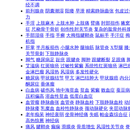
经不调
前列腺炎
阴囊潮湿
阳痿
早泄
精索静脉曲张
包皮过
力
手淫
上肢麻木
上肢水肿
上肢痛
臂痛
肘部扭伤
腋窝
征
尺桡骨干骨折
创伤性肘关节炎
复杂的肱骨外科
手部湿疹
手指
手癣
大拇指腱鞘炎
鼠标手
手汗症
拇
机指
肝掌
半月板损伤
小腿水肿
腿抽筋
脉管炎
X型腿
膝
关节骨刺
下肢静脉炎
脚气
糖尿病足
趾疣
跟腱炎
脚肿
跟腱断裂
足跟痛
艾滋病
红斑狼疮
过敏性紫癜
系统性红斑狼疮
淋巴
金淋巴瘤
风湿热
风湿病
多发性硬化
糖尿病
甲状腺结节
甲亢
淋巴结肿大
甲状腺癌
内分
酮尿症
垂体瘤
白血病
破伤风
地中海贫血
贫血
紫癜
败血症
蚕豆病
压积偏高
溶血性贫血
低蛋白血症
血管瘤
静脉曲张
血管炎
静脉血栓
下肢静脉血栓
动
静脉瘘
乳糜血
血栓性静脉炎
颈动脉硬化
夹层动脉
老年痴呆
神经衰弱
坐骨神经痛
失眠
帕金森综合征
高热惊厥
神经病
痛风
腱鞘炎
癫痫
滑膜炎
骨质增生
风湿性关节炎
脊