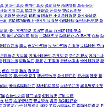
鼻
萎缩性鼻炎
季节性鼻炎
鼻前庭炎
颅咽管瘤
鼻骨骨折
牙龈肿痛
口臭
鹅口疮
牙龈炎
牙髓炎
智齿冠周炎
炎
咽峡炎
会厌炎
错构瘤
咽喉癌
小儿急性喉炎
急性会厌炎
十肩
甲状腺功能低下
慢性甲状腺炎
颈部肿块
颈部淋巴结炎
急
喷嚏
慢性支气管炎
肺结节
鼻塞
百日咳
肺部感染
过缓
窦性心动过速
房颤
主动脉夹层
动脉硬化
心律不齐
血栓
动
肝脏血管瘤
脾大
自发性气胸
张力性气胸
右胸痛
纵隔肿瘤
克山
房疼痛
乳头溢液
乳腺小叶增生
乳头皲裂
急性乳腺炎
乳腺肿块
癌
胰腺肿瘤
腹股沟疝
腹胀
右下腹痛
肝硬化腹水
慢性胰腺炎
腹
炎
便血
肝癌
肠炎
直肠癌
腰椎滑脱
腰椎骨质增生
腰椎管狭窄
急性腰扭伤
脊椎病
腰突
腰
倾斜
骶骼筋膜脂肪疝
梨状肌症候群
大转子叩痛
婴儿臀部肉芽
肛漏
血栓性外痔
肛门湿疹
假性湿疣
肛乳头瘤
炎
结石
输尿管结石
肾盂肾炎
肾癌
前列腺钙化
娠
宫颈炎
白带
试管婴儿
痛经
子宫内膜异位症
霉菌性阴道炎
月