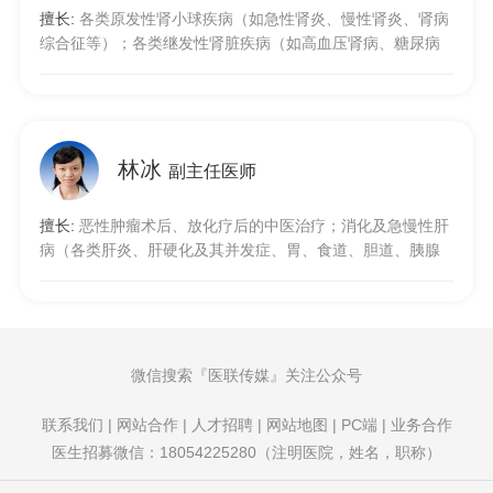
擅长:
各类原发性肾小球疾病（如急性肾炎、慢性肾炎、肾病
综合征等）；各类继发性肾脏疾病（如高血压肾病、糖尿病
肾病、狼疮性肾病、紫癜性肾炎等）；间质性肾炎；泌尿系
结石及泌尿系感染；慢性肾功能衰竭等的中西医诊治；代谢
综合征（如高尿酸血症、血脂及血糖代谢异常、脂肪肝等）
的中西医干预及诊治；各类亚健康状态的中西医诊断、咨
询、治疗，及热成像的医学评估、中医体质辨识、养生调摄
林冰
副主任医师
指导等。
擅长:
恶性肿瘤术后、放化疗后的中医治疗；消化及急慢性肝
病（各类肝炎、肝硬化及其并发症、胃、食道、胆道、胰腺
及肠道疾病）、各类亚健康状态的中西医诊断、咨询、治
疗，及热成像的医学评估、中医体质辨识、养生调摄指导
等。
微信搜索
医联传媒
关注公众号
联系我们
|
网站合作
|
人才招聘
|
网站地图
|
PC端
|
业务合作
医生招募微信：18054225280（注明医院，姓名，职称）