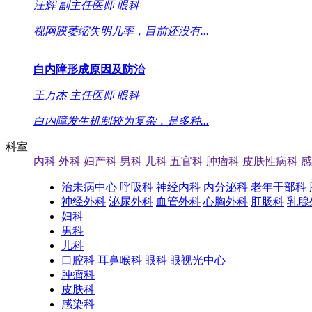
汪辉
副主任医师
眼科
视网膜萎缩失明几率，目前还没有...
白内障形成原因及防治
王万杰
主任医师
眼科
白内障发生机制较为复杂，是多种...
科室
内科
外科
妇产科
男科
儿科
五官科
肿瘤科
皮肤性病科
感
治未病中心
呼吸科
神经内科
内分泌科
老年干部科
神经外科
泌尿外科
血管外科
心胸外科
肛肠科
乳腺
妇科
男科
儿科
口腔科
耳鼻喉科
眼科
眼视光中心
肿瘤科
皮肤科
感染科