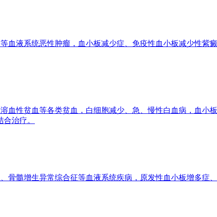
等血液系统恶性肿瘤，血小板减少症、免疫性血小板减少性紫癜
溶血性贫血等各类贫血，白细胞减少、急、慢性白血病，血小板
结合治疗。
、骨髓增生异常综合征等血液系统疾病，原发性血小板增多症、