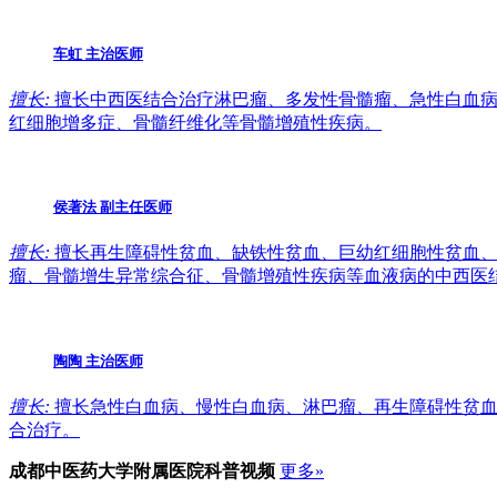
车虹
主治医师
擅长:
擅长中西医结合治疗淋巴瘤、多发性骨髓瘤、急性白血病
红细胞增多症、骨髓纤维化等骨髓增殖性疾病。
侯著法
副主任医师
擅长:
擅长再生障碍性贫血、缺铁性贫血、巨幼红细胞性贫血、
瘤、骨髓增生异常综合征、骨髓增殖性疾病等血液病的中西医
陶陶
主治医师
擅长:
擅长急性白血病、慢性白血病、淋巴瘤、再生障碍性贫血
合治疗。
成都中医药大学附属医院
科普视频
更多»