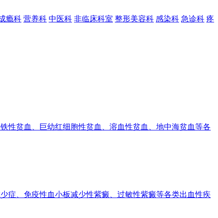
成瘾科
营养科
中医科
非临床科室
整形美容科
感染科
急诊科
疼
铁性贫血、巨幼红细胞性贫血、溶血性贫血、地中海贫血等各
少症、免疫性血小板减少性紫癜、过敏性紫癜等各类出血性疾