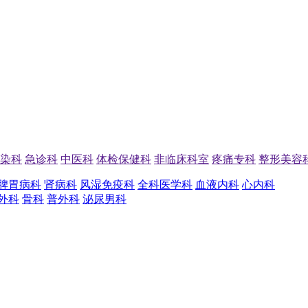
染科
急诊科
中医科
体检保健科
非临床科室
疼痛专科
整形美容
脾胃病科
肾病科
风湿免疫科
全科医学科
血液内科
心内科
外科
骨科
普外科
泌尿男科