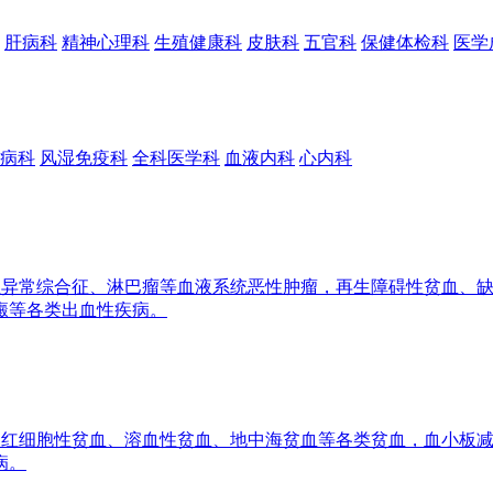
肝病科
精神心理科
生殖健康科
皮肤科
五官科
保健体检科
医学
病科
风湿免疫科
全科医学科
血液内科
心内科
异常综合征、淋巴瘤等血液系统恶性肿瘤，再生障碍性贫血、缺
癜等各类出血性疾病。
红细胞性贫血、溶血性贫血、地中海贫血等各类贫血，血小板减
病。