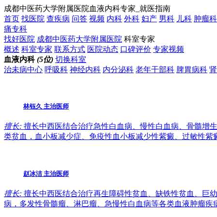
成都中医药大学附属医院血液内科专家_就医指南
首页
找医院
查疾病
问答
视频
内科
外科
妇产
男科
儿科
肿瘤科
痛专科
找好医院
成都中医药大学附属医院
科室专家
概述
科室专家
联系方式
医院动态
口碑评价
专家视频
血液内科
(5位)
切换科室
治未病中心
呼吸科
神经内科
内分泌科
老年干部科
脾胃病科
肾
林钰久
主治医师
擅长:
擅长中西医结合治疗急性白血病、慢性白血病、骨髓增生
类贫血，血小板减少症、免疫性血小板减少性紫癜、过敏性紫
赵冰洁
主治医师
擅长:
擅长中西医结合治疗再生障碍性贫血、缺铁性贫血、巨幼
病，多发性骨髓瘤、淋巴瘤、急慢性白血病等各类血液肿瘤疾