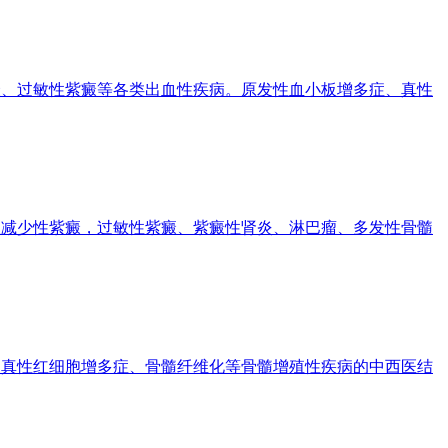
、过敏性紫癜等各类出血性疾病。原发性血小板增多症、真性
减少性紫癜，过敏性紫癜、紫癜性肾炎、淋巴瘤、多发性骨髓
真性红细胞增多症、骨髓纤维化等骨髓增殖性疾病的中西医结