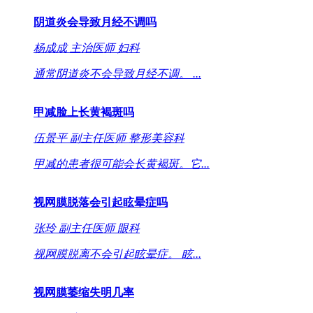
阴道炎会导致月经不调吗
杨成成
主治医师
妇科
通常阴道炎不会导致月经不调。 ...
甲减脸上长黄褐斑吗
伍景平
副主任医师
整形美容科
甲减的患者很可能会长黄褐斑。它...
视网膜脱落会引起眩晕症吗
张玲
副主任医师
眼科
视网膜脱离不会引起眩晕症。 眩...
视网膜萎缩失明几率