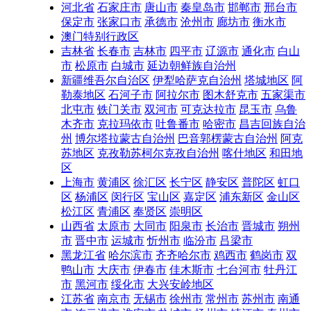
河北省
石家庄市
唐山市
秦皇岛市
邯郸市
邢台市
保定市
张家口市
承德市
沧州市
廊坊市
衡水市
澳门特别行政区
吉林省
长春市
吉林市
四平市
辽源市
通化市
白山
市
松原市
白城市
延边朝鲜族自治州
新疆维吾尔自治区
伊犁哈萨克自治州
塔城地区
阿
勒泰地区
石河子市
阿拉尔市
图木舒克市
五家渠市
北屯市
铁门关市
双河市
可克达拉市
昆玉市
乌鲁
木齐市
克拉玛依市
吐鲁番市
哈密市
昌吉回族自治
州
博尔塔拉蒙古自治州
巴音郭楞蒙古自治州
阿克
苏地区
克孜勒苏柯尔克孜自治州
喀什地区
和田地
区
上海市
黄浦区
徐汇区
长宁区
静安区
普陀区
虹口
区
杨浦区
闵行区
宝山区
嘉定区
浦东新区
金山区
松江区
青浦区
奉贤区
崇明区
山西省
太原市
大同市
阳泉市
长治市
晋城市
朔州
市
晋中市
运城市
忻州市
临汾市
吕梁市
黑龙江省
哈尔滨市
齐齐哈尔市
鸡西市
鹤岗市
双
鸭山市
大庆市
伊春市
佳木斯市
七台河市
牡丹江
市
黑河市
绥化市
大兴安岭地区
江苏省
南京市
无锡市
徐州市
常州市
苏州市
南通