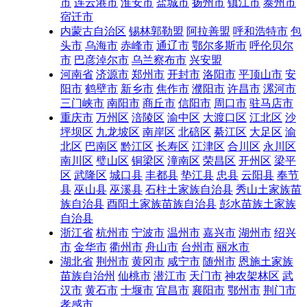
市
连云港市
淮安市
盐城市
扬州市
镇江市
泰州市
宿迁市
内蒙古自治区
锡林郭勒盟
阿拉善盟
呼和浩特市
包
头市
乌海市
赤峰市
通辽市
鄂尔多斯市
呼伦贝尔
市
巴彦淖尔市
乌兰察布市
兴安盟
河南省
济源市
郑州市
开封市
洛阳市
平顶山市
安
阳市
鹤壁市
新乡市
焦作市
濮阳市
许昌市
漯河市
三门峡市
南阳市
商丘市
信阳市
周口市
驻马店市
重庆市
万州区
涪陵区
渝中区
大渡口区
江北区
沙
坪坝区
九龙坡区
南岸区
北碚区
綦江区
大足区
渝
北区
巴南区
黔江区
长寿区
江津区
合川区
永川区
南川区
璧山区
铜梁区
潼南区
荣昌区
开州区
梁平
区
武隆区
城口县
丰都县
垫江县
忠县
云阳县
奉节
县
巫山县
巫溪县
石柱土家族自治县
秀山土家族苗
族自治县
酉阳土家族苗族自治县
彭水苗族土家族
自治县
浙江省
杭州市
宁波市
温州市
嘉兴市
湖州市
绍兴
市
金华市
衢州市
舟山市
台州市
丽水市
湖北省
荆州市
黄冈市
咸宁市
随州市
恩施土家族
苗族自治州
仙桃市
潜江市
天门市
神农架林区
武
汉市
黄石市
十堰市
宜昌市
襄阳市
鄂州市
荆门市
孝感市