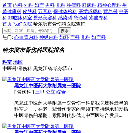
首页
内科
外科
妇产
男科
儿科
肿瘤科
肝病科
精神心理科
生
殖健康科
皮肤科
五官科
保健体检科
医学成瘾科
营养科
中医
科
非临床科室
整形美容科
感染科
急诊科
疼痛专科
首页
找好医院
哈尔滨市骨伤科医院查询
热门:
心血管内科
神经内科
妇科
产科
儿科
妇产科
哈尔滨市骨伤科医院排名
科室
地区
中医科/骨伤科
黑龙江省/哈尔滨市
黑龙江中医药大学附属第一医院
[ 骨伤科 ]
三甲
公立
综合
黑龙江中医药大学附属一院骨伤一科是我院建科最早的
科室之一，在老一辈骨伤专家的带领下坚持继承和发扬
中医骨伤的精髓，紧跟时代步伐走中西医结合发展...
黑龙江中医药大学附属第二医院