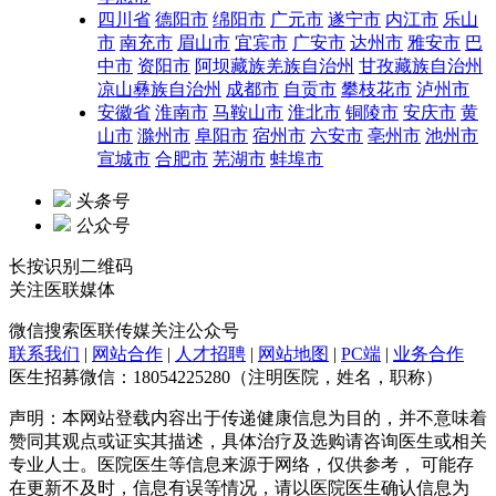
四川省
德阳市
绵阳市
广元市
遂宁市
内江市
乐山
市
南充市
眉山市
宜宾市
广安市
达州市
雅安市
巴
中市
资阳市
阿坝藏族羌族自治州
甘孜藏族自治州
凉山彝族自治州
成都市
自贡市
攀枝花市
泸州市
安徽省
淮南市
马鞍山市
淮北市
铜陵市
安庆市
黄
山市
滁州市
阜阳市
宿州市
六安市
亳州市
池州市
宣城市
合肥市
芜湖市
蚌埠市
头条号
公众号
长按识别二维码
关注
医联媒体
微信搜索
医联传媒
关注公众号
联系我们
|
网站合作
|
人才招聘
|
网站地图
|
PC端
|
业务合作
医生招募微信：18054225280（注明医院，姓名，职称）
声明：本网站登载内容出于传递健康信息为目的，并不意味着
赞同其观点或证实其描述，具体治疗及选购请咨询医生或相关
专业人士。医院医生等信息来源于网络，仅供参考， 可能存
在更新不及时，信息有误等情况，请以医院医生确认信息为