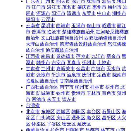
广东省
广州市
韶关市
深圳市
珠海市
汕头市
佛山
市
江门市
湛江市
茂名市
肇庆市
惠州市
梅州市
汕
尾市
河源市
阳江市
清远市
东莞市
中山市
潮州市
揭阳市
云浮市
云南省
昆明市
曲靖市
玉溪市
保山市
昭通市
丽江
市
普洱市
临沧市
楚雄彝族自治州
红河哈尼族彝族
自治州
文山壮族苗族自治州
西双版纳傣族自治州
大理白族自治州
德宏傣族景颇族自治州
怒江傈僳
族自治州
迪庆藏族自治州
江西省
南昌市
景德镇市
萍乡市
九江市
新余市
鹰
潭市
赣州市
吉安市
宜春市
抚州市
上饶市
甘肃省
兰州市
嘉峪关市
金昌市
白银市
天水市
武
威市
张掖市
平凉市
酒泉市
庆阳市
定西市
陇南市
临夏回族自治州
甘南藏族自治州
广西壮族自治区
南宁市
柳州市
桂林市
梧州市
北
海市
防城港市
钦州市
贵港市
玉林市
百色市
贺州
市
河池市
来宾市
崇左市
台湾省
北京市
东城区
西城区
朝阳区
丰台区
石景山区
海
淀区
门头沟区
房山区
通州区
顺义区
昌平区
大兴
区
怀柔区
平谷区
密云区
延庆区
西藏自治区
拉萨市
日喀则市
昌都市
林芝市
山南