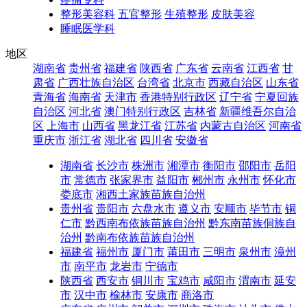
整形美容科
五官整形
生殖整形
皮肤美容
睡眠医学科
地区
湖南省
贵州省
福建省
陕西省
广东省
云南省
江西省
甘
肃省
广西壮族自治区
台湾省
北京市
西藏自治区
山东省
青海省
海南省
天津市
香港特别行政区
辽宁省
宁夏回族
自治区
河北省
澳门特别行政区
吉林省
新疆维吾尔自治
区
上海市
山西省
黑龙江省
江苏省
内蒙古自治区
河南省
重庆市
浙江省
湖北省
四川省
安徽省
湖南省
长沙市
株洲市
湘潭市
衡阳市
邵阳市
岳阳
市
常德市
张家界市
益阳市
郴州市
永州市
怀化市
娄底市
湘西土家族苗族自治州
贵州省
贵阳市
六盘水市
遵义市
安顺市
毕节市
铜
仁市
黔西南布依族苗族自治州
黔东南苗族侗族自
治州
黔南布依族苗族自治州
福建省
福州市
厦门市
莆田市
三明市
泉州市
漳州
市
南平市
龙岩市
宁德市
陕西省
西安市
铜川市
宝鸡市
咸阳市
渭南市
延安
市
汉中市
榆林市
安康市
商洛市