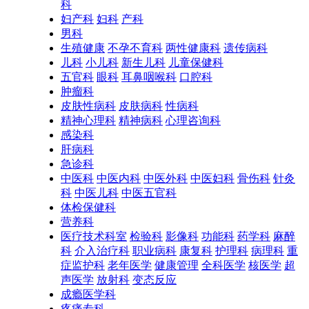
科
妇产科
妇科
产科
男科
生殖健康
不孕不育科
两性健康科
遗传病科
儿科
小儿科
新生儿科
儿童保健科
五官科
眼科
耳鼻咽喉科
口腔科
肿瘤科
皮肤性病科
皮肤病科
性病科
精神心理科
精神病科
心理咨询科
感染科
肝病科
急诊科
中医科
中医内科
中医外科
中医妇科
骨伤科
针灸
科
中医儿科
中医五官科
体检保健科
营养科
医疗技术科室
检验科
影像科
功能科
药学科
麻醉
科
介入治疗科
职业病科
康复科
护理科
病理科
重
症监护科
老年医学
健康管理
全科医学
核医学
超
声医学
放射科
变态反应
成瘾医学科
疼痛专科