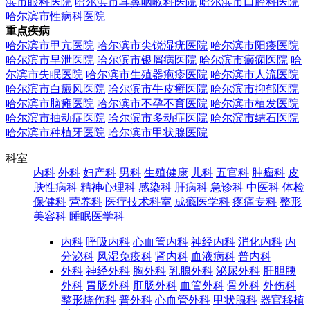
滨市眼科医院
哈尔滨市耳鼻咽喉科医院
哈尔滨市口腔科医院
哈尔滨市性病科医院
重点疾病
哈尔滨市甲亢医院
哈尔滨市尖锐湿疣医院
哈尔滨市阳痿医院
哈尔滨市早泄医院
哈尔滨市银屑病医院
哈尔滨市癫痫医院
哈
尔滨市失眠医院
哈尔滨市生殖器疱疹医院
哈尔滨市人流医院
哈尔滨市白癜风医院
哈尔滨市牛皮癣医院
哈尔滨市抑郁医院
哈尔滨市脑瘫医院
哈尔滨市不孕不育医院
哈尔滨市植发医院
哈尔滨市抽动症医院
哈尔滨市多动症医院
哈尔滨市结石医院
哈尔滨市种植牙医院
哈尔滨市甲状腺医院
科室
内科
外科
妇产科
男科
生殖健康
儿科
五官科
肿瘤科
皮
肤性病科
精神心理科
感染科
肝病科
急诊科
中医科
体检
保健科
营养科
医疗技术科室
成瘾医学科
疼痛专科
整形
美容科
睡眠医学科
内科
呼吸内科
心血管内科
神经内科
消化内科
内
分泌科
风湿免疫科
肾内科
血液病科
普内科
外科
神经外科
胸外科
乳腺外科
泌尿外科
肝胆胰
外科
胃肠外科
肛肠外科
血管外科
骨外科
外伤科
整形烧伤科
普外科
心血管外科
甲状腺科
器官移植