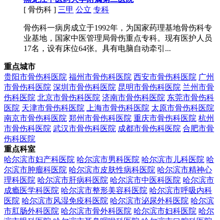
[ 骨伤科 ]
三甲
公立
专科
骨伤科一病房成立于1992年，为国家药理基地骨伤科专
业基地，国家中医管理局骨伤重点专科。现有医护人员
17名，设有床位64张。具有电脑自动牵引...
重点城市
贵阳市骨伤科医院
福州市骨伤科医院
西安市骨伤科医院
广州
市骨伤科医院
深圳市骨伤科医院
昆明市骨伤科医院
兰州市骨
伤科医院
北京市骨伤科医院
济南市骨伤科医院
东莞市骨伤科
医院
天津市骨伤科医院
上海市骨伤科医院
太原市骨伤科医院
南京市骨伤科医院
郑州市骨伤科医院
重庆市骨伤科医院
杭州
市骨伤科医院
武汉市骨伤科医院
成都市骨伤科医院
合肥市骨
伤科医院
重点科室
哈尔滨市妇产科医院
哈尔滨市男科医院
哈尔滨市儿科医院
哈
尔滨市肿瘤科医院
哈尔滨市皮肤性病科医院
哈尔滨市精神心
理科医院
哈尔滨市肝病科医院
哈尔滨市中医科医院
哈尔滨市
成瘾医学科医院
哈尔滨市整形美容科医院
哈尔滨市呼吸内科
医院
哈尔滨市风湿免疫科医院
哈尔滨市泌尿外科医院
哈尔滨
市肛肠外科医院
哈尔滨市骨外科医院
哈尔滨市妇科医院
哈尔