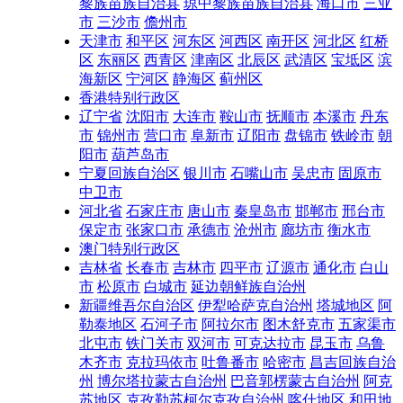
黎族苗族自治县
琼中黎族苗族自治县
海口市
三亚
市
三沙市
儋州市
天津市
和平区
河东区
河西区
南开区
河北区
红桥
区
东丽区
西青区
津南区
北辰区
武清区
宝坻区
滨
海新区
宁河区
静海区
蓟州区
香港特别行政区
辽宁省
沈阳市
大连市
鞍山市
抚顺市
本溪市
丹东
市
锦州市
营口市
阜新市
辽阳市
盘锦市
铁岭市
朝
阳市
葫芦岛市
宁夏回族自治区
银川市
石嘴山市
吴忠市
固原市
中卫市
河北省
石家庄市
唐山市
秦皇岛市
邯郸市
邢台市
保定市
张家口市
承德市
沧州市
廊坊市
衡水市
澳门特别行政区
吉林省
长春市
吉林市
四平市
辽源市
通化市
白山
市
松原市
白城市
延边朝鲜族自治州
新疆维吾尔自治区
伊犁哈萨克自治州
塔城地区
阿
勒泰地区
石河子市
阿拉尔市
图木舒克市
五家渠市
北屯市
铁门关市
双河市
可克达拉市
昆玉市
乌鲁
木齐市
克拉玛依市
吐鲁番市
哈密市
昌吉回族自治
州
博尔塔拉蒙古自治州
巴音郭楞蒙古自治州
阿克
苏地区
克孜勒苏柯尔克孜自治州
喀什地区
和田地