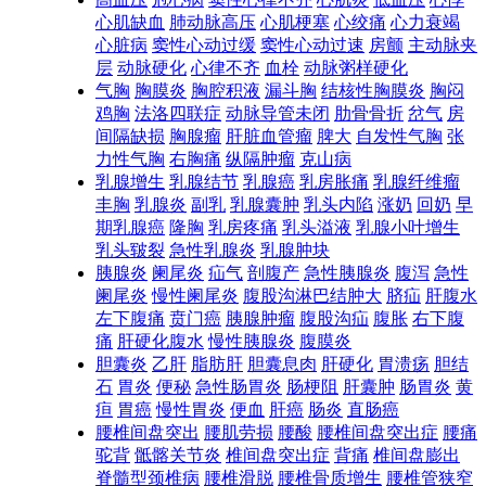
心肌缺血
肺动脉高压
心肌梗塞
心绞痛
心力衰竭
心脏病
窦性心动过缓
窦性心动过速
房颤
主动脉夹
层
动脉硬化
心律不齐
血栓
动脉粥样硬化
气胸
胸膜炎
胸腔积液
漏斗胸
结核性胸膜炎
胸闷
鸡胸
法洛四联症
动脉导管未闭
肋骨骨折
岔气
房
间隔缺损
胸腺瘤
肝脏血管瘤
脾大
自发性气胸
张
力性气胸
右胸痛
纵隔肿瘤
克山病
乳腺增生
乳腺结节
乳腺癌
乳房胀痛
乳腺纤维瘤
丰胸
乳腺炎
副乳
乳腺囊肿
乳头内陷
涨奶
回奶
早
期乳腺癌
隆胸
乳房疼痛
乳头溢液
乳腺小叶增生
乳头皲裂
急性乳腺炎
乳腺肿块
胰腺炎
阑尾炎
疝气
剖腹产
急性胰腺炎
腹泻
急性
阑尾炎
慢性阑尾炎
腹股沟淋巴结肿大
脐疝
肝腹水
左下腹痛
贲门癌
胰腺肿瘤
腹股沟疝
腹胀
右下腹
痛
肝硬化腹水
慢性胰腺炎
腹膜炎
胆囊炎
乙肝
脂肪肝
胆囊息肉
肝硬化
胃溃疡
胆结
石
胃炎
便秘
急性肠胃炎
肠梗阻
肝囊肿
肠胃炎
黄
疸
胃癌
慢性胃炎
便血
肝癌
肠炎
直肠癌
腰椎间盘突出
腰肌劳损
腰酸
腰椎间盘突出症
腰痛
驼背
骶髂关节炎
椎间盘突出症
背痛
椎间盘膨出
脊髓型颈椎病
腰椎滑脱
腰椎骨质增生
腰椎管狭窄