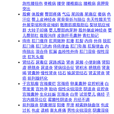
急性腰扭伤
脊椎病
腰突
腰椎膨出
腰椎病
肩胛骨
突出
股癣
体股癣
臀部疼痛
气疝
尾闾痛
尾痛症
痿病
色
汗症
臀上皮神经炎
尾骨骨折与脱位
先天性髋关节
外展挛缩和骨盆倾斜
骶骼筋膜脂肪疝
梨状肌症候
群
大转子叩痛
婴儿臀部肉芽肿
股外侧皮神经炎
婴
儿臀部红
腹股沟痒
皮肤纤毛囊肿
青红胎记
痔疮
肛门瘙痒
肛周脓肿
肛瘘
肛裂
内痔
外痔
脱肛
肛门痛
肛门息肉
痔疮便血
肛门坠胀
肛裂便血
内
痔脱出
混合痔
肛漏
血栓性外痔
肛门湿疹
假性湿
疣
肛乳头瘤
肾结石
尿毒症
尿路感染
肾炎
尿频
小便刺痛
肾阳
虚
膀胱炎
尿道炎
肾病综合征
肾积水
膀胱癌
肾衰
竭
肾囊肿
慢性肾炎
结石
输尿管结石
肾盂肾炎
肾
癌
前列腺钙化
子宫肌瘤
宫颈糜烂
宫颈癌
卵巢囊肿
盆腔积液
白
带发黄
宫外孕
胎动
假性尖锐湿疣
阴道炎
盆腔炎
宫颈囊肿
生化妊娠
宫颈炎
白带
试管婴儿
痛经
子
宫内膜异位症
霉菌性阴道炎
月经不调
前列腺炎
阴囊潮湿
阳痿
早泄
精索静脉曲张
包皮
过长
包皮
遗精
睾丸疼痛
男性尖锐湿疣
阴囊湿疹