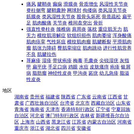
痛风
腱鞘炎
癫痫
滑膜炎
骨质增生
风湿性关节炎
脊柱侧弯
腱鞘囊肿
网球肘
佝偻病
类风湿关节炎
筋膜炎
类风湿性关节炎
股骨头坏死
骨质疏松
扁平
足
肌肉酸痛
关节炎
椎间盘突出
骨折
强直性脊柱炎
颈椎病
肩周炎
落枕
重症肌无力
肌
无力
横纹肌溶解症
软组织损伤
肌肉萎缩
浑身酸痛
肌肉痉挛
气性坏疽
横纹肌肉瘤
肌腱断裂
平滑肌肉
瘤
肌张力障碍
臀肌挛缩症
肌肉跳动
进行性肌营养
不良
肌腱拉伤
荨麻疹
湿疹
带状疱疹
梅毒
毛囊炎
尖锐湿疣
灰指
甲
扁平疣
手足口病
鸡眼
水痘
皮肤瘙痒
疱疹
银屑
病
脂肪瘤
神经性皮炎
甲沟炎
跖疣
幼儿急疹
脂溢
性皮炎
地区
湖南省
贵州省
福建省
陕西省
广东省
云南省
江西省
甘
肃省
广西壮族自治区
台湾省
北京市
西藏自治区
山东省
青海省
海南省
天津市
香港特别行政区
辽宁省
宁夏回族
自治区
河北省
澳门特别行政区
吉林省
新疆维吾尔自治
区
上海市
山西省
黑龙江省
江苏省
内蒙古自治区
河南省
重庆市
浙江省
湖北省
四川省
安徽省