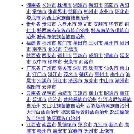
湖南省
长沙市
株洲市
湘潭市
衡阳市
邵阳市
岳阳
市
常德市
张家界市
益阳市
郴州市
永州市
怀化市
娄底市
湘西土家族苗族自治州
贵州省
贵阳市
六盘水市
遵义市
安顺市
毕节市
铜
仁市
黔西南布依族苗族自治州
黔东南苗族侗族自
治州
黔南布依族苗族自治州
福建省
福州市
厦门市
莆田市
三明市
泉州市
漳州
市
南平市
龙岩市
宁德市
陕西省
西安市
铜川市
宝鸡市
咸阳市
渭南市
延安
市
汉中市
榆林市
安康市
商洛市
广东省
广州市
韶关市
深圳市
珠海市
汕头市
佛山
市
江门市
湛江市
茂名市
肇庆市
惠州市
梅州市
汕
尾市
河源市
阳江市
清远市
东莞市
中山市
潮州市
揭阳市
云浮市
云南省
昆明市
曲靖市
玉溪市
保山市
昭通市
丽江
市
普洱市
临沧市
楚雄彝族自治州
红河哈尼族彝族
自治州
文山壮族苗族自治州
西双版纳傣族自治州
大理白族自治州
德宏傣族景颇族自治州
怒江傈僳
族自治州
迪庆藏族自治州
江西省
南昌市
景德镇市
萍乡市
九江市
新余市
鹰
潭市
赣州市
吉安市
宜春市
抚州市
上饶市