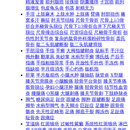
精液发黄
前列腺癌
珍珠疹
阴囊瘙痒
子宫癌
前列
腺增生
包皮龟头炎
包茎
射精无力
手淫
上肢麻木
上肢水肿
上肢痛
臂痛
肘部扭伤
腋
窝多汗
腕征
肘关节结核
尺骨干骨折
尺骨上1/3骨
折合并桡骨头脱位
尺骨下1/3骨折合并下尺桡关节
脱位
尺骨撞击综合征
尺管综合征
尺桡骨干骨折
创
伤性肘关节炎
复杂的肱骨外科颈粉碎性骨折
盖氏
骨折
肱二头肌腱断裂
肱二头肌腱滑脱
手部湿疹
手指
手癣
大拇指腱鞘炎
鼠标手
手汗症
拇外翻
鹅掌风
朱砂掌
水疱型手癣
博氏线
产后手
指痛
手指粗细异常
手热
开放性手外伤
手冻伤
拇
指缺损
半月痕消失
手心灼热
扳机指
肝掌
半月板损伤
小腿水肿
腿抽筋
脉管炎
X型腿
膝关节滑膜炎
小腿酸痛
胫骨平台骨折
膝关节疼痛
髌骨脱位
孕妇小腿浮肿
腿痛
胫骨骨折
结节性血管
炎
腰腿痛
O形腿
大腿刺痛
膝关节骨刺
下肢静脉炎
脚气
糖尿病足
趾疣
跟腱炎
脚肿
跟腱断裂
足跟痛
脚垫
水疱型脚气
冬天脚冷
巨趾症
足菌肿
跟骨骨
髓炎
先天性足畸形
足痛
脚底干裂
脚冻伤
足趾痛
耻骨炎
跟痛症
艾滋病
红斑狼疮
过敏性紫癜
系统性红斑狼疮
淋巴
癌
EB病毒
淋巴瘤
皮肌炎
白塞病
类风湿因子
急性