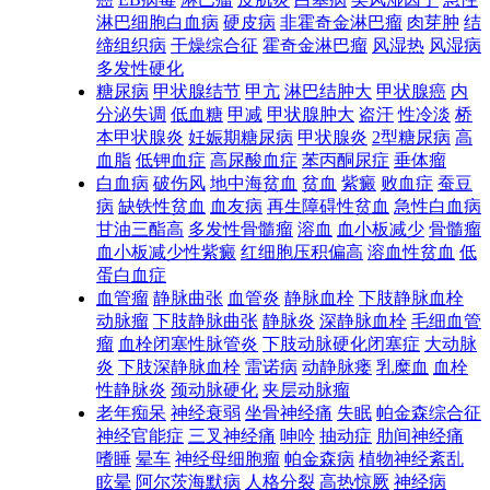
淋巴细胞白血病
硬皮病
非霍奇金淋巴瘤
肉芽肿
结
缔组织病
干燥综合征
霍奇金淋巴瘤
风湿热
风湿病
多发性硬化
糖尿病
甲状腺结节
甲亢
淋巴结肿大
甲状腺癌
内
分泌失调
低血糖
甲减
甲状腺肿大
盗汗
性冷淡
桥
本甲状腺炎
妊娠期糖尿病
甲状腺炎
2型糖尿病
高
血脂
低钾血症
高尿酸血症
苯丙酮尿症
垂体瘤
白血病
破伤风
地中海贫血
贫血
紫癜
败血症
蚕豆
病
缺铁性贫血
血友病
再生障碍性贫血
急性白血病
甘油三酯高
多发性骨髓瘤
溶血
血小板减少
骨髓瘤
血小板减少性紫癜
红细胞压积偏高
溶血性贫血
低
蛋白血症
血管瘤
静脉曲张
血管炎
静脉血栓
下肢静脉血栓
动脉瘤
下肢静脉曲张
静脉炎
深静脉血栓
毛细血管
瘤
血栓闭塞性脉管炎
下肢动脉硬化闭塞症
大动脉
炎
下肢深静脉血栓
雷诺病
动静脉瘘
乳糜血
血栓
性静脉炎
颈动脉硬化
夹层动脉瘤
老年痴呆
神经衰弱
坐骨神经痛
失眠
帕金森综合征
神经官能症
三叉神经痛
呻吟
抽动症
肋间神经痛
嗜睡
晕车
神经母细胞瘤
帕金森病
植物神经紊乱
眩晕
阿尔茨海默病
人格分裂
高热惊厥
神经病