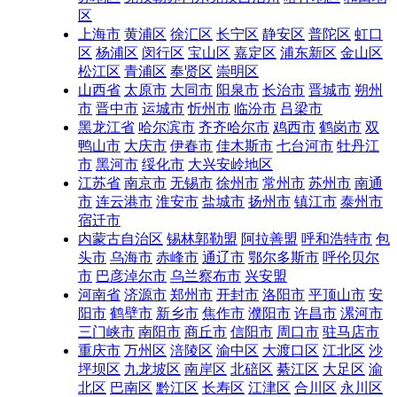
区
上海市
黄浦区
徐汇区
长宁区
静安区
普陀区
虹口
区
杨浦区
闵行区
宝山区
嘉定区
浦东新区
金山区
松江区
青浦区
奉贤区
崇明区
山西省
太原市
大同市
阳泉市
长治市
晋城市
朔州
市
晋中市
运城市
忻州市
临汾市
吕梁市
黑龙江省
哈尔滨市
齐齐哈尔市
鸡西市
鹤岗市
双
鸭山市
大庆市
伊春市
佳木斯市
七台河市
牡丹江
市
黑河市
绥化市
大兴安岭地区
江苏省
南京市
无锡市
徐州市
常州市
苏州市
南通
市
连云港市
淮安市
盐城市
扬州市
镇江市
泰州市
宿迁市
内蒙古自治区
锡林郭勒盟
阿拉善盟
呼和浩特市
包
头市
乌海市
赤峰市
通辽市
鄂尔多斯市
呼伦贝尔
市
巴彦淖尔市
乌兰察布市
兴安盟
河南省
济源市
郑州市
开封市
洛阳市
平顶山市
安
阳市
鹤壁市
新乡市
焦作市
濮阳市
许昌市
漯河市
三门峡市
南阳市
商丘市
信阳市
周口市
驻马店市
重庆市
万州区
涪陵区
渝中区
大渡口区
江北区
沙
坪坝区
九龙坡区
南岸区
北碚区
綦江区
大足区
渝
北区
巴南区
黔江区
长寿区
江津区
合川区
永川区