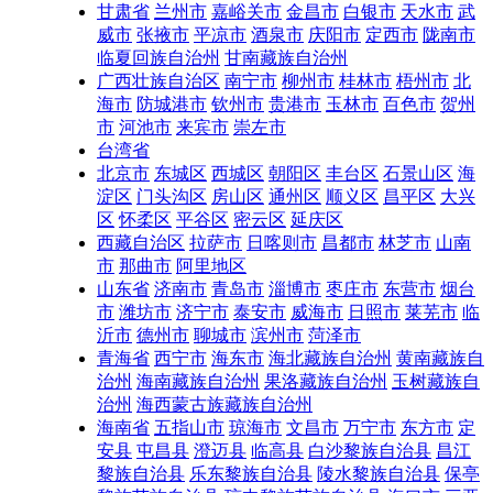
甘肃省
兰州市
嘉峪关市
金昌市
白银市
天水市
武
威市
张掖市
平凉市
酒泉市
庆阳市
定西市
陇南市
临夏回族自治州
甘南藏族自治州
广西壮族自治区
南宁市
柳州市
桂林市
梧州市
北
海市
防城港市
钦州市
贵港市
玉林市
百色市
贺州
市
河池市
来宾市
崇左市
台湾省
北京市
东城区
西城区
朝阳区
丰台区
石景山区
海
淀区
门头沟区
房山区
通州区
顺义区
昌平区
大兴
区
怀柔区
平谷区
密云区
延庆区
西藏自治区
拉萨市
日喀则市
昌都市
林芝市
山南
市
那曲市
阿里地区
山东省
济南市
青岛市
淄博市
枣庄市
东营市
烟台
市
潍坊市
济宁市
泰安市
威海市
日照市
莱芜市
临
沂市
德州市
聊城市
滨州市
菏泽市
青海省
西宁市
海东市
海北藏族自治州
黄南藏族自
治州
海南藏族自治州
果洛藏族自治州
玉树藏族自
治州
海西蒙古族藏族自治州
海南省
五指山市
琼海市
文昌市
万宁市
东方市
定
安县
屯昌县
澄迈县
临高县
白沙黎族自治县
昌江
黎族自治县
乐东黎族自治县
陵水黎族自治县
保亭