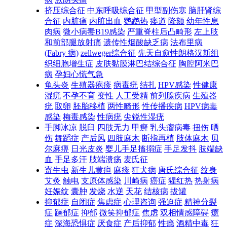
挤压综合征
中东呼吸综合征
甲型副伤寒
脑肝肾综
合征
内脏痛
内脏出血
鹦鹉热
瘘道
隆颏
幼年性息
肉病
微小病毒B19感染
严重脊柱后凸畸形
左上肢
和前部腿放射痛
遗传性烟酸缺乏病
法布里病
(Fabry 病)
zellweger综合征
先天自愈性朗格汉斯组
织细胞增生症
皮肤黏膜淋巴结综合征
胸腔阿米巴
病
孕妇心慌气急
龟头炎
生殖器疱疹
病毒疣
结扎
HPV感染
性健康
湿疣
不孕不育
变性
人工受精
前列腺疾病
生殖器
疣
取卵
胚胎移植
两性畸形
性传播疾病
HPV病毒
感染
梅毒感染
性病疣
尖锐性湿疣
手脚冰凉
脱臼
四肢无力
甲癣
乳头瘤病毒
扭伤
晒
伤
舞蹈症
产后风
四肢麻木
断指再植
肢体麻木
贝
尔麻痹
日光皮炎
婴儿手足搐搦症
手足发抖
肢端缺
血
手足多汗
肢端溃疡
麦氏征
寄生虫
新生儿黄疸
麻疹
狂犬病
唐氏综合征
纹身
艾灸
触电
支原体感染
川崎病
癌症
猩红热
热射病
妊娠纹
囊肿
发烧
水逆
天花
结核病
拔罐
抑郁症
自闭症
焦虑症
心理咨询
强迫症
精神分裂
症
躁郁症
抑郁
微笑抑郁症
焦虑
双相情感障碍
癔
症
深海恐惧症
厌食症
产后抑郁
性瘾
酒精中毒
狂