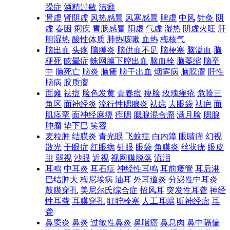
躁症
酒精过敏
洁癖
肾虚
肾阴虚
风热感冒
风寒感冒
脾虚
中风
针灸
阴
虚
春困
痢疾
胃肠感冒
阳虚
气虚
湿热
阴虚火旺
肝
胆湿热
酸性体质
肺热咳嗽
血热
梅核气
脑出血
头疼
脑膜炎
脑供血不足
脑梗塞
脑溢血
脑
梗死
眩晕症
蛛网膜下腔出血
脑血栓
脑萎缩
脑卒
中
脑死亡
脑炎
脑瘫
脑干出血
烟雾病
脑膜瘤
肝性
脑病
胶质瘤
面瘫
祛痘
脸色发黄
青春痘
瘦脸
玫瑰痤疮
危险三
角区
面神经炎
流行性腮腺炎
祛痣
去眼袋
祛疤
面
肌痉挛
面神经麻痹
痄腮
腮腺混合瘤
满月脸
腮腺
肿瘤
垫下巴
笑容
麦粒肿
结膜炎
青光眼
飞蚊症
白内障
眼睛痒
幻视
散光
干眼症
红眼病
针眼
眼袋
角膜炎
丝状疣
眼皮
跳
弱视
沙眼
近视
视网膜脱落
流泪
耳鸣
中耳炎
耳石症
神经性耳鸣
耳前瘘管
耳后淋
巴结肿大
梅尼埃病
油耳
外耳道炎
分泌性中耳炎
鼓膜穿孔
美尼尔氏综合症
招风耳
突发性耳聋
神经
性耳聋
耳膜穿孔
耵聍栓塞
人工耳蜗
听神经瘤
耳
聋
鼻窦炎
鼻炎
过敏性鼻炎
鼻咽癌
鼻息肉
鼻中隔偏