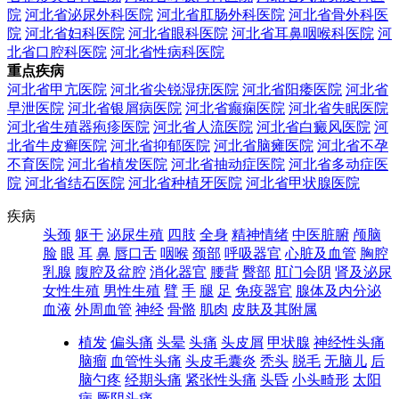
院
河北省泌尿外科医院
河北省肛肠外科医院
河北省骨外科医
院
河北省妇科医院
河北省眼科医院
河北省耳鼻咽喉科医院
河
北省口腔科医院
河北省性病科医院
重点疾病
河北省甲亢医院
河北省尖锐湿疣医院
河北省阳痿医院
河北省
早泄医院
河北省银屑病医院
河北省癫痫医院
河北省失眠医院
河北省生殖器疱疹医院
河北省人流医院
河北省白癜风医院
河
北省牛皮癣医院
河北省抑郁医院
河北省脑瘫医院
河北省不孕
不育医院
河北省植发医院
河北省抽动症医院
河北省多动症医
院
河北省结石医院
河北省种植牙医院
河北省甲状腺医院
疾病
头颈
躯干
泌尿生殖
四肢
全身
精神情绪
中医脏腑
颅脑
脸
眼
耳
鼻
唇口舌
咽喉
颈部
呼吸器官
心脏及血管
胸腔
乳腺
腹腔及盆腔
消化器官
腰背
臀部
肛门会阴
肾及泌尿
女性生殖
男性生殖
臂
手
腿
足
免疫器官
腺体及内分泌
血液
外周血管
神经
骨骼
肌肉
皮肤及其附属
植发
偏头痛
头晕
头痛
头皮屑
甲状腺
神经性头痛
脑瘤
血管性头痛
头皮毛囊炎
秃头
脱毛
无脑儿
后
脑勺疼
经期头痛
紧张性头痛
头昏
小头畸形
太阳
病
厥阴头痛