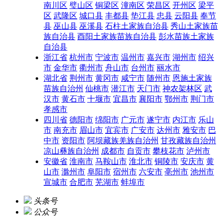
南川区
璧山区
铜梁区
潼南区
荣昌区
开州区
梁平
区
武隆区
城口县
丰都县
垫江县
忠县
云阳县
奉节
县
巫山县
巫溪县
石柱土家族自治县
秀山土家族苗
族自治县
酉阳土家族苗族自治县
彭水苗族土家族
自治县
浙江省
杭州市
宁波市
温州市
嘉兴市
湖州市
绍兴
市
金华市
衢州市
舟山市
台州市
丽水市
湖北省
荆州市
黄冈市
咸宁市
随州市
恩施土家族
苗族自治州
仙桃市
潜江市
天门市
神农架林区
武
汉市
黄石市
十堰市
宜昌市
襄阳市
鄂州市
荆门市
孝感市
四川省
德阳市
绵阳市
广元市
遂宁市
内江市
乐山
市
南充市
眉山市
宜宾市
广安市
达州市
雅安市
巴
中市
资阳市
阿坝藏族羌族自治州
甘孜藏族自治州
凉山彝族自治州
成都市
自贡市
攀枝花市
泸州市
安徽省
淮南市
马鞍山市
淮北市
铜陵市
安庆市
黄
山市
滁州市
阜阳市
宿州市
六安市
亳州市
池州市
宣城市
合肥市
芜湖市
蚌埠市
头条号
公众号