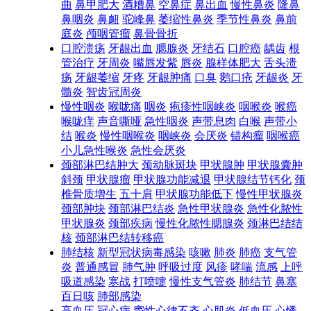
曲
鼻甲肥大
酒糟鼻
空鼻症
鼻出血
慢性鼻炎
隆鼻
鼻咽炎
鼻衄
驼峰鼻
萎缩性鼻炎
季节性鼻炎
鼻前
庭炎
颅咽管瘤
鼻骨骨折
口腔溃疡
牙龈出血
腮腺炎
牙结石
口腔癌
龋齿
根
管治疗
牙周炎
嘴唇发紫
唇炎
腺样体肥大
舌头溃
疡
牙龈萎缩
牙疼
牙龈肿痛
口臭
鹅口疮
牙龈炎
牙
髓炎
智齿冠周炎
慢性咽炎
喉咙痛
咽炎
疱疹性咽峡炎
咽喉炎
喉癌
喉咙痒
声音嘶哑
急性咽炎
声带息肉
白喉
声带小
结
喉炎
慢性咽喉炎
咽峡炎
会厌炎
错构瘤
咽喉癌
小儿急性喉炎
急性会厌炎
颈部淋巴结肿大
颈动脉斑块
甲状腺肿
甲状腺囊肿
斜颈
甲状腺瘤
甲状腺功能减退
甲状腺结节钙化
颈
椎骨质增生
五十肩
甲状腺功能低下
慢性甲状腺炎
颈部肿块
颈部淋巴结炎
急性甲状腺炎
急性化脓性
甲状腺炎
颈部疾病
慢性化脓性腮腺炎
颈淋巴结结
核
颈部淋巴结转移癌
肺结核
新型冠状病毒感染
咳嗽
肺炎
肺癌
支气管
炎
普通感冒
肺气肿
呼吸过度
风疹
哮喘
流感
上呼
吸道感染
寒战
打喷嚏
慢性支气管炎
肺结节
鼻塞
百日咳
肺部感染
高血压
冠心病
窦性心律不齐
心肌炎
低血压
心悸