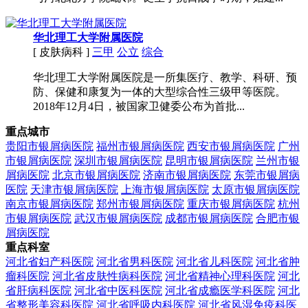
华北理工大学附属医院
[ 皮肤病科 ]
三甲
公立
综合
华北理工大学附属医院是一所集医疗、教学、科研、预
防、保健和康复为一体的大型综合性三级甲等医院。
2018年12月4日，被国家卫健委公布为首批...
重点城市
贵阳市银屑病医院
福州市银屑病医院
西安市银屑病医院
广州
市银屑病医院
深圳市银屑病医院
昆明市银屑病医院
兰州市银
屑病医院
北京市银屑病医院
济南市银屑病医院
东莞市银屑病
医院
天津市银屑病医院
上海市银屑病医院
太原市银屑病医院
南京市银屑病医院
郑州市银屑病医院
重庆市银屑病医院
杭州
市银屑病医院
武汉市银屑病医院
成都市银屑病医院
合肥市银
屑病医院
重点科室
河北省妇产科医院
河北省男科医院
河北省儿科医院
河北省肿
瘤科医院
河北省皮肤性病科医院
河北省精神心理科医院
河北
省肝病科医院
河北省中医科医院
河北省成瘾医学科医院
河北
省整形美容科医院
河北省呼吸内科医院
河北省风湿免疫科医