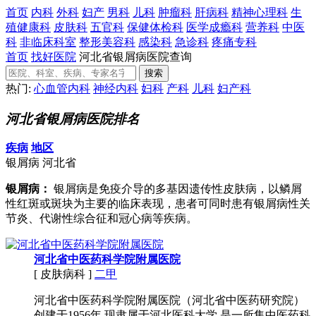
首页
内科
外科
妇产
男科
儿科
肿瘤科
肝病科
精神心理科
生
殖健康科
皮肤科
五官科
保健体检科
医学成瘾科
营养科
中医
科
非临床科室
整形美容科
感染科
急诊科
疼痛专科
首页
找好医院
河北省银屑病医院查询
热门:
心血管内科
神经内科
妇科
产科
儿科
妇产科
河北省银屑病医院排名
疾病
地区
银屑病
河北省
银屑病：
银屑病是免疫介导的多基因遗传性皮肤病，以鳞屑
性红斑或斑块为主要的临床表现，患者可同时患有银屑病性关
节炎、代谢性综合征和冠心病等疾病。
河北省中医药科学院附属医院
[ 皮肤病科 ]
二甲
河北省中医药科学院附属医院（河北省中医药研究院）
创建于1956年,现隶属于河北医科大学,是一所集中医药科