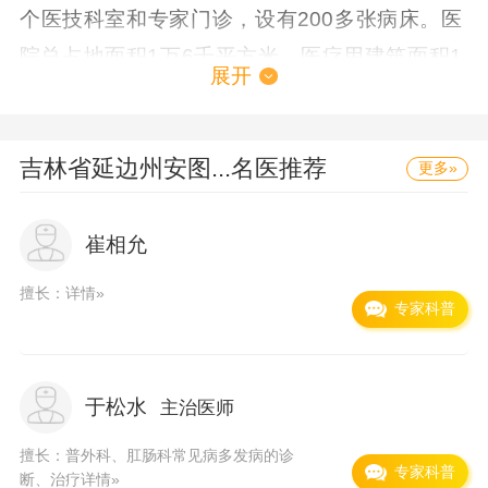
个医技科室和专家门诊，设有200多张病床。医
院总占地面积1万6千平方米，医疗用建筑面积1
展开
万1千平方米，绿化面积3千多平方米，拥有一座
结构合理、设施齐全、环境优美、一流水平的现
代化门诊住院综合大楼。 医院拥有全身螺旋双排
吉林省延边州安图...
名医推荐
更多»
CT扫描机、数字X光机、彩色B超机、脑彩超
仪、全自动生化分析仪、全自动血球计数仪等高
崔相允
科技医疗检测设备。 近年来，医院进一步注重新
擅长：
详情»
专家科普
技术、新项目的开发引进，加强医疗交流与合
作。先后与延边大学附属医院、韩国安世医院结
为协作医院。同时是北华大学附属医院重点帮扶
于松水
主治医师
单位，各医院常年或定期派专家来医院坐诊，参
擅长：普外科、肛肠科常见病多发病的诊
加查房与手术，大大提高了医疗技术水平和整体
专家科普
断、治疗
详情»