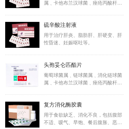
属﹑卡他布兰汉球菌﹑痤疮丙酸杆菌
﹑
硫辛酸注射液
用于治疗肝炎、脂肪肝、肝硬变、肝
性昏迷、妊娠呕吐等。
头孢妥仑匹酯片
葡萄球菌属﹑链球菌属﹑消化链球菌
属﹑卡他布兰汉球菌﹑痤疮丙酸杆菌
﹑
复方消化酶胶囊
用于食欲缺乏、消化不良，包括腹部
不适、嗳气、早饱、餐后腹胀、恶