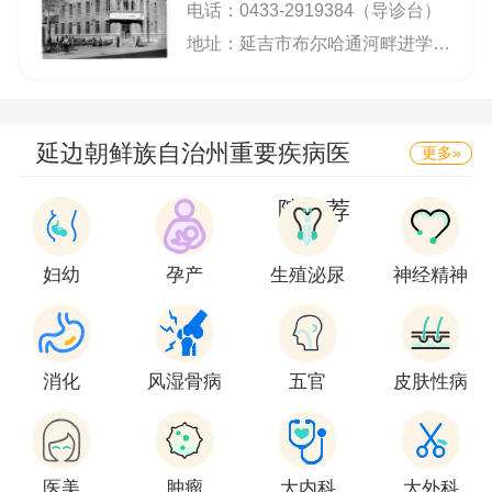
电话：
0433-2919384（导诊台）
地址：延吉市布尔哈通河畔进学街友谊路15号
延边朝鲜族自治州重要疾病医
更多»
院推荐
妇幼
孕产
生殖泌尿
神经精神
消化
风湿骨病
五官
皮肤性病
医美
肿瘤
大内科
大外科