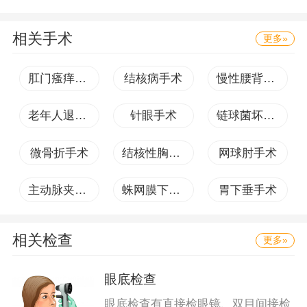
心、
相关手术
更多»
肛门瘙痒手术
结核病手术
慢性腰背痛手术
老年人退行性骨关节病手术
针眼手术
链球菌坏死手术
微骨折手术
结核性胸膜炎手术
网球肘手术
主动脉夹层手术
蛛网膜下腔出血手术
胃下垂手术
相关检查
更多»
眼底检查
眼底检查有直接检眼镜、双目间接检