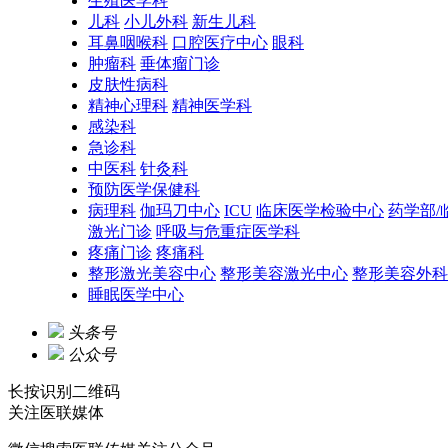
生殖医学科
儿科
小儿外科
新生儿科
耳鼻咽喉科
口腔医疗中心
眼科
肿瘤科
垂体瘤门诊
皮肤性病科
精神心理科
精神医学科
感染科
急诊科
中医科
针灸科
预防医学保健科
病理科
伽玛刀中心
ICU
临床医学检验中心
药学部/
激光门诊
呼吸与危重症医学科
疼痛门诊
疼痛科
整形激光美容中心
整形美容激光中心
整形美容外科
睡眠医学中心
头条号
公众号
长按识别二维码
关注
医联媒体