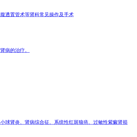
、腹透置管术等肾科常见操作及手术
风肾病的治疗。
小球肾炎、肾病综合征、系统性红斑狼疮、过敏性紫癜肾损