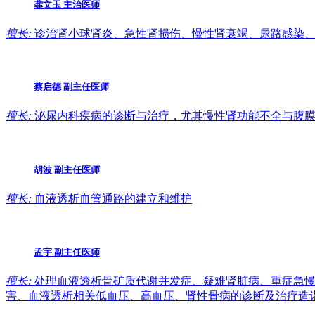
龚文玉
主治医师
擅长:
诊治肾小球肾炎、急性肾损伤、慢性肾衰竭、尿路感染、
蔡启德
副主任医师
擅长:
泌尿内科疾病的诊断与治疗，尤其慢性肾功能不全与腹膜
胡波
副主任医师
擅长:
血液透析血管通路的建立和维护
孟宇
副主任医师
擅长:
处理血液透析骨矿质代谢并发症、疑难肾脏病、重症急慢
害、血液透析相关低血压、高血压、肾性骨病的诊断及治疗造