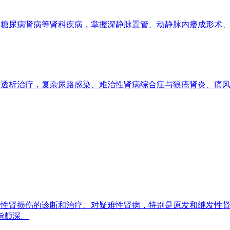
糖尿病肾病等肾科疾病，掌握深静脉置管、动静脉内瘘成形术
透析治疗，复杂尿路感染、难治性肾病综合症与狼疮肾炎、痛
性肾损伤的诊断和治疗。对疑难性肾病，特别是原发和继发性肾
诣颇深。