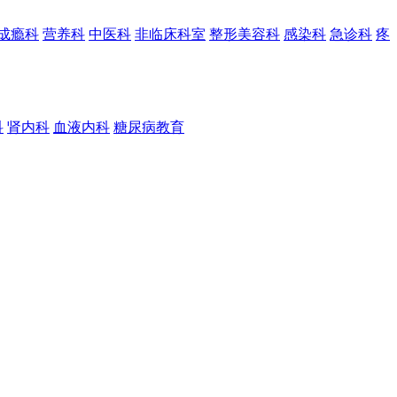
成瘾科
营养科
中医科
非临床科室
整形美容科
感染科
急诊科
疼
科
肾内科
血液内科
糖尿病教育