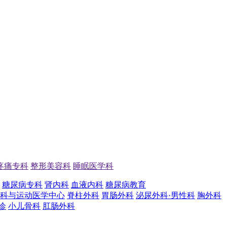
疼痛专科
整形美容科
睡眠医学科
糖尿病专科
肾内科
血液内科
糖尿病教育
科与运动医学中心
脊柱外科
胃肠外科
泌尿外科·男性科
胸外科
诊
小儿骨科
肛肠外科