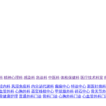
科
精神心理科
感染科
急诊科
中医科
体检保健科
医疗技术科室
经内科
风湿免疫科
内分泌代谢科
癫痫中心
特诊中心
新医针挑科
血管外科
心胸外科
器官移植中心
甲状腺外科
碎石中心
骨关节外
骨健康护理
普通外科门诊
骨科门诊
心胸外科门诊
心血管外科门