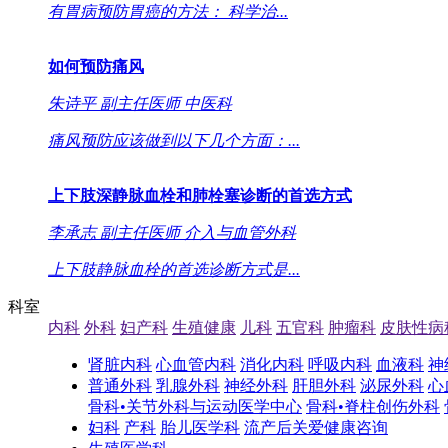
有胃病预防胃癌的方法： 科学治...
如何预防痛风
朱诗平
副主任医师
中医科
痛风预防应该做到以下几个方面：...
上下肢深静脉血栓和肺栓塞诊断的首选方式
李承志
副主任医师
介入与血管外科
上下肢静脉血栓的首选诊断方式是...
科室
内科
外科
妇产科
生殖健康
儿科
五官科
肿瘤科
皮肤性病
肾脏内科
心血管内科
消化内科
呼吸内科
血液科
神
普通外科
乳腺外科
神经外科
肝胆外科
泌尿外科
心
骨科•关节外科与运动医学中心
骨科•脊柱创伤外科
妇科
产科
胎儿医学科
流产后关爱健康咨询