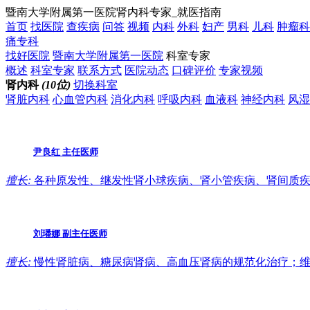
暨南大学附属第一医院肾内科专家_就医指南
首页
找医院
查疾病
问答
视频
内科
外科
妇产
男科
儿科
肿瘤科
痛专科
找好医院
暨南大学附属第一医院
科室专家
概述
科室专家
联系方式
医院动态
口碑评价
专家视频
肾内科
(10位)
切换科室
肾脏内科
心血管内科
消化内科
呼吸内科
血液科
神经内科
风湿
尹良红
主任医师
擅长:
各种原发性、继发性肾小球疾病、肾小管疾病、肾间质疾
刘璠娜
副主任医师
擅长:
慢性肾脏病、糖尿病肾病、高血压肾病的规范化治疗；维