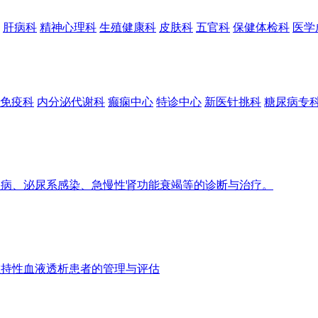
肝病科
精神心理科
生殖健康科
皮肤科
五官科
保健体检科
医学
免疫科
内分泌代谢科
癫痫中心
特诊中心
新医针挑科
糖尿病专
病、泌尿系感染、急慢性肾功能衰竭等的诊断与治疗。
持性血液透析患者的管理与评估