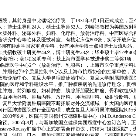
院，其前身是中比镭锭治疗院，于1931年3月1日正式成立，
139人；博士生导师24人，硕士生导师52人。刘泰福教授为美国
大肠外科、泌尿外科、妇科、化疗科、放射治疗科、中西医结合
中心等临床及医技科室。有核定床位800张，实际开放床位1064张
瘤医院拥有肿瘤学国家重点学科，设有肿瘤学博士点和博士后流动站
共招收硕士研究生44名，博士研究生23名；毕业硕士毕业生40名
；出版专着7部；获1项发明专利；获上海市医学科技进步奖二等奖1
临床医学中心2个（放射治疗、乳腺癌），上海市医学重点学科
、肿瘤化疗3个质量控制中心以及上海市抗癌协会的挂靠单位，
肠癌诊治中心、复旦大学鼻咽癌诊治中心、复旦大学附属肿瘤医
院的医疗和学科建设水平，推广肿瘤疾病的先进诊疗理念，贯彻肿
性肿瘤、前列腺癌、妇科肿瘤、胰腺肝胆恶性肿瘤、骨和软组织肿
并由肿瘤外科、肿瘤内科、放疗科、肿瘤病理科、放射诊断科、
。复旦大学附属肿瘤医院不断拓展对外交流领域，扩大国内医疗
闵行区肿瘤医院进行全面管理，成立复旦大学附属肿瘤医院闵行
9月，医院与美国德州安德森肿瘤中心（M.D.Anderson Can
径。2005年9月，与新加坡国立健保集团癌症中心签订合约，
stave-Roussy肿瘤中心正式签署合作协议，缔结为“姐妹医
国、法国、日本、新加坡等国家和地区的专家，与医院进行学术报