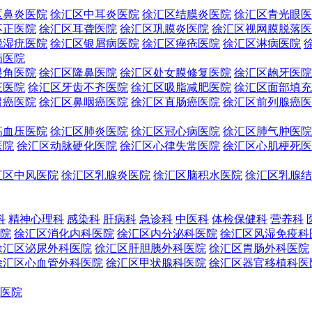
区鼻炎医院
徐汇区中耳炎医院
徐汇区结膜炎医院
徐汇区青光眼医
不正医院
徐汇区耳聋医院
徐汇区巩膜炎医院
徐汇区视网膜脱落医
锐湿疣医院
徐汇区银屑病医院
徐汇区痤疮医院
徐汇区淋病医院
病医院
眼角医院
徐汇区隆鼻医院
徐汇区处女膜修复医院
徐汇区龅牙医院
正医院
徐汇区牙齿不齐医院
徐汇区吸脂减肥医院
徐汇区面部填充
胃癌医院
徐汇区鼻咽癌医院
徐汇区直肠癌医院
徐汇区前列腺癌医
高血压医院
徐汇区肺炎医院
徐汇区冠心病医院
徐汇区肺气肿医院
医院
徐汇区动脉硬化医院
徐汇区心律失常医院
徐汇区心肌梗死医
汇区中风医院
徐汇区乳腺炎医院
徐汇区脑积水医院
徐汇区乳腺结
科
精神心理科
感染科
肝病科
急诊科
中医科
体检保健科
营养科
院
徐汇区消化内科医院
徐汇区内分泌科医院
徐汇区风湿免疫科
徐汇区泌尿外科医院
徐汇区肝胆胰外科医院
徐汇区胃肠外科医院
徐汇区心血管外科医院
徐汇区甲状腺科医院
徐汇区器官移植科医
医院