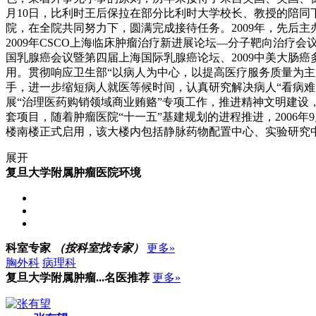
月10日，比利时王后保拉在部分比利时大学校长、教授的陪同下
院，在全院共同努力下，圆满完成接待任务。2009年，先后
2009年CSCO上海临床肿瘤治疗新进展论坛—分子靶向治疗
国乳腺癌会议暨第四届上海国际乳腺癌论坛、2009中美大肠
用。贯彻响应卫生部“以病人为中心，以提高医疗服务质量为
手，进一步缩短病人就医等候时间，认真研究解决病人“看病
展“治理医药购销领域商业贿赂”专项工作，推进精神文明建
套项目，随着肿瘤医院“十一五”基建规划的进程推进，2006年
楼南楼正式启用，该大楼内包括静脉药物配置中心、实验研究
展开
复旦大学附属肿瘤医院环境
科室专家
（按科室找专家）
更多»
胸外科
病理科
复旦大学附属肿瘤...
名医推荐
更多»