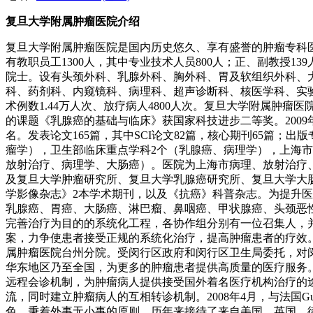
复旦大学附属肿瘤医院介绍
复旦大学附属肿瘤医院是国内历史悠久、享有盛誉的肿瘤专科医
有教职员工1300人，其中专业技术人员800人；正、副教授
院士。设有头颈外科、乳腺外科、胸外科、胃及软组织外科、
科、药剂科、内窥镜科、病理科、超声诊断科、核医学科、实验研究
术例数1.44万人次、放疗病人4800人次。复旦大学附属肿
的课题《乳腺癌的基础与临床》获国家科技进步二等奖。2009年
名。发表论文165篇，其中SCI论文82篇，核心期刊65篇
瘤学），卫生部临床重点学科2个（乳腺癌、病理学），上海市
放射治疗、病理学、大肠癌）。医院为上海市病理、放射治疗
及复旦大学肿瘤研究所、复旦大学乳腺癌研究所、复旦大学大
学影像杂志》2本学术期刊，以及《抗癌》科普杂志。为提升医
乳腺癌、胃癌、大肠癌、淋巴瘤、鼻咽癌、甲状腺癌、头颈恶
完善治疗为目的的系统化工程，各协作组分别有一位召集人，
案，力争使患者接受正规的系统化治疗，提高肿瘤患者的疗效
属肿瘤医院台州分院。受闵行区政府和闵行区卫生局委托，对
华东地区乃至全国，为更多的肿瘤患者提供高质量的医疗服务。2003年
远程会诊机制，为肿瘤病人提供接受国外着名医疗机构治疗的途
流，同时建立肿瘤病人的互相转诊机制。2008年4月，与法国Gu
色，秉着外事无小事的原则，历年来接待了来自美国、英国、德