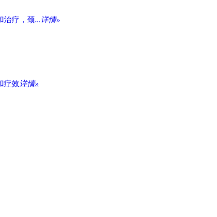
疗，颈...
详情»
和疗效
详情»