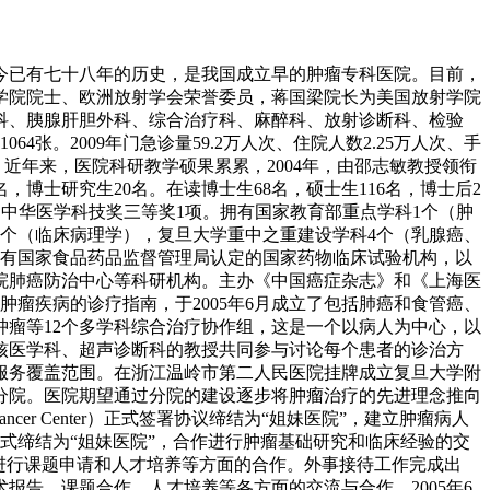
至今已有七十八年的历史，是我国成立早的肿瘤专科医院。目前，
放射学院院士、欧洲放射学会荣誉委员，蒋国梁院长为美国放射学院
科、胰腺肝胆外科、综合治疗科、麻醉科、放射诊断科、检验
。2009年门急诊量59.2万人次、住院人数2.25万人次、手
。近年来，医院科研教学硕果累累，2004年，由邵志敏教授领衔
，博士研究生20名。在读博士生68名，硕士生116名，博士后2
项，中华医学科技奖三等奖1项。拥有国家教育部重点学科1个（肿
1个（临床病理学），复旦大学重中之重建设学科4个（乳腺癌、
设有国家食品药品监督管理局认定的国家药物临床试验机构，以
院肺癌防治中心等科研机构。主办《中国癌症杂志》和《上海医
瘤疾病的诊疗指南，于2005年6月成立了包括肺癌和食管癌、
瘤等12个多学科综合治疗协作组，这是一个以病人为中心，以
核医学科、超声诊断科的教授共同参与讨论每个患者的诊治方
服务覆盖范围。在浙江温岭市第二人民医院挂牌成立复旦大学附
分院。医院期望通过分院的建设逐步将肿瘤治疗的先进理念推向
cer Center）正式签署协议缔结为“姐妹医院”，建立肿瘤病人
正式缔结为“姐妹医院”，合作进行肿瘤基础研究和临床经验的交
院”，进行课题申请和人才培养等方面的合作。外事接待工作完成出
告、课题合作、人才培养等各方面的交流与合作。2005年6