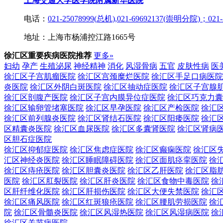
上海交通大学医学院附属新华医院
电话：
021-25078999(总机),021-69692137(崇明分院)；021-
地址：上海市杨浦控江路1665号
徐汇区重要疾病医院推荐
更多»
妇幼
孕产
生殖泌尿
神经精神
消化
风湿骨病
五官
皮肤性病
医
徐汇区子宫肌瘤医院
徐汇区宫颈糜烂医院
徐汇区手足口病医院
炎医院
徐汇区外阴白斑医院
徐汇区抽动症医院
徐汇区子宫腺
徐汇区剖腹产医院
徐汇区子宫内膜异位症医院
徐汇区巧克力囊
徐汇区输卵管堵塞医院
徐汇区早孕医院
徐汇区产检医院
徐汇
徐汇区前列腺炎医院
徐汇区肾结石医院
徐汇区阳痿医院
徐汇
区精囊炎医院
徐汇区血尿医院
徐汇区多囊肾医院
徐汇区肾病
区胆石症医院
徐汇区抑郁症医院
徐汇区焦虑症医院
徐汇区癫痫医院
徐汇区
汇区神经炎医院
徐汇区睡眠障碍医院
徐汇区面肌痉挛医院
徐
徐汇区痔疮医院
徐汇区胆囊炎医院
徐汇区乙肝医院
徐汇区脂
医院
徐汇区肛裂医院
徐汇区肝炎医院
徐汇区食物中毒医院
徐
区肝纤维化医院
徐汇区肝损伤医院
徐汇区大便失禁医院
徐汇
徐汇区痛风医院
徐汇区红斑狼疮医院
徐汇区腰肌劳损医院
徐
院
徐汇区骨髓炎医院
徐汇区风湿热医院
徐汇区风湿病医院
徐
徐汇区关节病医院