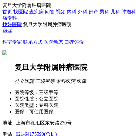
复旦大学附属肿瘤医院
首页
找医院
查疾病
问答
视频
内科
外科
妇产
男科
儿科
肿瘤科
痛专科
找好医院
复旦大学附属肿瘤医院
概述
科室专家
联系方式
医院动态
口碑评价
复旦大学附属肿瘤医院
公立医院
三级甲等
专科医院
医保
医院等级：
三级甲等
医院性质：
公立医院
医院类型：
专科医院
医保：
可使用医保
地址 :
上海市徐汇区东安路270号
电话 :
021-64175590(总机)