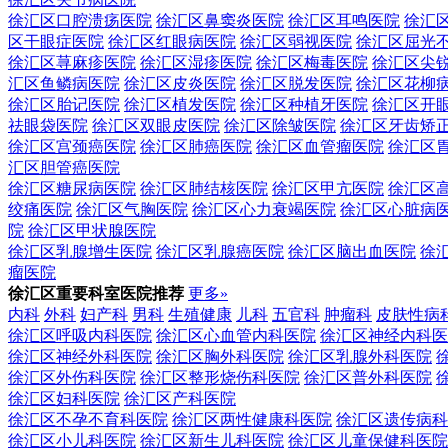
徐汇区口腔溃疡医院
徐汇区鼻窦炎医院
徐汇区耳鸣医院
徐汇
区干眼症医院
徐汇区红眼病医院
徐汇区弱视医院
徐汇区屈光
徐汇区荨麻疹医院
徐汇区湿疹医院
徐汇区梅毒医院
徐汇区尖
汇区鱼鳞病医院
徐汇区皮炎医院
徐汇区脱发医院
徐汇区花柳
徐汇区胎记医院
徐汇区植发医院
徐汇区种植牙医院
徐汇区开
祛眼袋医院
徐汇区双眼皮医院
徐汇区除皱医院
徐汇区牙齿矫
徐汇区宫颈癌医院
徐汇区肺癌医院
徐汇区血管瘤医院
徐汇区
汇区胆管癌医院
徐汇区糖尿病医院
徐汇区肺结核医院
徐汇区甲亢医院
徐汇区
绞痛医院
徐汇区气胸医院
徐汇区心力衰竭医院
徐汇区心脏病
院
徐汇区甲状腺医院
徐汇区乳腺增生医院
徐汇区乳腺癌医院
徐汇区脑出血医院
徐
瘤医院
徐汇区重要科室医院推荐
更多»
内科
外科
妇产科
男科
生殖健康
儿科
五官科
肿瘤科
皮肤性病
徐汇区呼吸内科医院
徐汇区心血管内科医院
徐汇区神经内科医
徐汇区神经外科医院
徐汇区胸外科医院
徐汇区乳腺外科医院
徐汇区外伤科医院
徐汇区整形烧伤科医院
徐汇区普外科医院
徐汇区妇科医院
徐汇区产科医院
徐汇区不孕不育科医院
徐汇区两性健康科医院
徐汇区遗传病科
徐汇区小儿科医院
徐汇区新生儿科医院
徐汇区儿童保健科医院