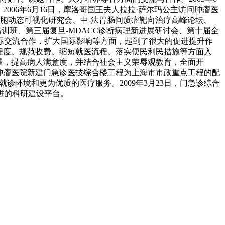
006年6月16日，摩洛哥国王夫人拉拉·萨尔玛公主访问肿瘤医
细胞动态可视化研究会、中-法胃肠间质瘤靶向治疗高峰论坛、
培训班、第三届复旦-MDACC诊断病理新进展研讨会、第十届全
国际交流合作，扩大国际影响等方面，起到了很大的促进提升作
程度、规范收费、缩短就医流程、落实便民利民措施等方面入
量，提高病人满意度，并结合社会主义荣辱观教育，全面开
肿瘤医院新建门急诊医技综合楼工程为上海市市政重点工程的配
就诊环境和更为优质的医疗服务。2009年3月23日，门急诊综合
进的科研建设平台。