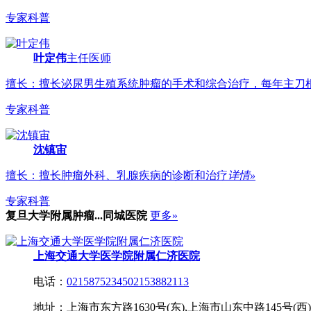
专家科普
叶定伟
主任医师
擅长：擅长泌尿男生殖系统肿瘤的手术和综合治疗，每年主刀根治
专家科普
沈镇宙
擅长：擅长肿瘤外科、乳腺疾病的诊断和治疗
详情»
专家科普
复旦大学附属肿瘤...
同城医院
更多»
上海交通大学医学院附属仁济医院
电话：
0215875234502153882113
地址：上海市东方路1630号(东),上海市山东中路145号(西)