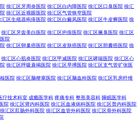
院
徐汇区牙周炎医院
徐汇区白内障医院
徐汇区口臭医院
徐汇
院
徐汇区近视眼医院
徐汇区气管狭窄医院
徐汇区生殖器疱疹医院
徐汇区白癜风医院
徐汇区牛皮癣医院
徐
徐汇区牙齿美白医院
徐汇区疤痕医院
徐汇区腋臭医院
徐汇区
医院
院
徐汇区卵巢癌医院
徐汇区皮肤癌医院
徐汇区胆囊癌医院
徐
徐汇区心肌炎医院
徐汇区甲减医院
徐汇区哮喘医院
徐汇区心
院
徐汇区呼吸衰竭医院
徐汇区早搏医院
徐汇区支气管扩张医
核医院
徐汇区脑梗塞医院
徐汇区脑血栓医院
徐汇区乳房纤维
医疗技术科室
成瘾医学科
疼痛专科
整形美容科
睡眠医学科
医院
徐汇区肾内科医院
徐汇区血液病科医院
徐汇区普内科医院
徐汇区肛肠外科医院
徐汇区血管外科医院
徐汇区骨外科医院
院