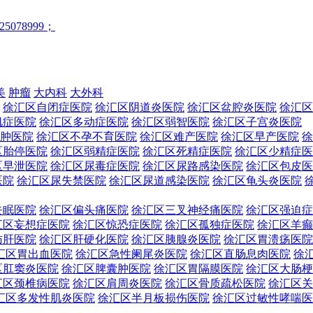
25078999；
美
肿瘤
大内科
大外科
徐汇区自闭症医院
徐汇区阴道炎医院
徐汇区盆腔炎医院
徐汇区
肌症医院
徐汇区多动症医院
徐汇区弱智医院
徐汇区子宫炎医院
肿医院
徐汇区不孕不育医院
徐汇区难产医院
徐汇区早产医院
徐
区胎停医院
徐汇区弱精症医院
徐汇区死精症医院
徐汇区少精症医
区早泄医院
徐汇区尿毒症医院
徐汇区尿路感染医院
徐汇区包皮医
医院
徐汇区尿失禁医院
徐汇区尿道感染医院
徐汇区龟头炎医院
失眠医院
徐汇区偏头痛医院
徐汇区三叉神经痛医院
徐汇区强迫症
汇区妄想症医院
徐汇区惊恐症医院
徐汇区孤独症医院
徐汇区羊癫
肪肝医院
徐汇区肝硬化医院
徐汇区胰腺炎医院
徐汇区胃溃疡医院
汇区胃出血医院
徐汇区急性阑尾炎医院
徐汇区直肠息肉医院
徐
区肛窦炎医院
徐汇区脾囊肿医院
徐汇区胃隔膜医院
徐汇区大肠梗
汇区颈椎病医院
徐汇区肩周炎医院
徐汇区骨质疏松医院
徐汇区关
汇区多发性肌炎医院
徐汇区半月板损伤医院
徐汇区过敏性哮喘医