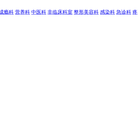
成瘾科
营养科
中医科
非临床科室
整形美容科
感染科
急诊科
疼