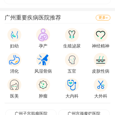
研、教学水平，医院加大了配置先进医疗设备的
投入力度，现拥有西门子双光高能直线及三维适
广州重要疾病医院推荐
更多»
形调强电子直线加速器、美国瓦理安直线加速
器、西门子primus Imart加速器、SPECT、
LighSpeedUltra16微体素成像螺旋CT、美国GE
妇幼
孕产
生殖泌尿
神经精神
公司64排CT、模拟定位机、日本东芝血管介入
机、荷兰核通后装治疗机、血管造影机、彩色B
超、奥林巴斯电子内窥镜、电视胸、腹腔镜、阴
消化
风湿骨病
五官
皮肤性病
道镜、全自动生化分析仪、英国产的冰冻切片机
等一系列国际、国内先进医疗设备。建立了医院
管理的电脑网络、图书、信息服务，有力地提高
医美
肿瘤
大内科
大外科
了医院的管理水平，促进了医院业务技术的发
展。医院努力加强科研教学工作，实现医、教、
广州子宫肌瘤医院
广州宫颈糜烂医院