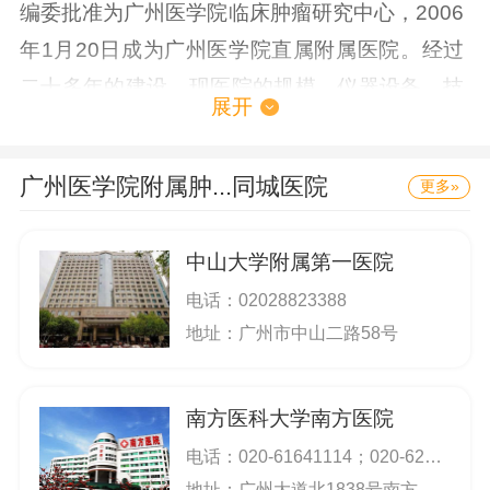
编委批准为广州医学院临床肿瘤研究中心，2006
年1月20日成为广州医学院直属附属医院。经过
二十多年的建设，现医院的规模、仪器设备、技
展开
术力量、业务水平都得到迅速的发展和提高。现
为广州市、深圳市、江门市、惠州市、佛山市、
广州医学院附属肿...
同城医院
更多»
从化市、中山市、湖南郴州等地的社保定点医疗
机构，2008年被确认为是广州市新型农村合作医
中山大学附属第一医院
疗定点医疗机构。医院占地面积3.3万平方米，
电话：
02028823388
建筑面积34657平方米，绿化占地面积43%，总
地址：广州市中山二路58号
固定资产2.75亿元。全院编制床位500张，核定
编制625人，现在编职工428人，其中医务人员
南方医科大学南方医院
350名，包括高级职称专业技术人员90名(正高24
名、副高66名)，硕士导师15名。拥有一批国内
电话：
020-61641114；020-62787929；挂号电话：020-61641888；020-61641114,020-62787929；
地址：广州大道北1838号南方医科大学