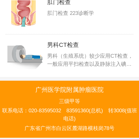
肛门检查
肛门检查 223诊断学
男科CT检查
男科（生殖系统）较少应用CT检查，
一般应用平扫检查以及静脉注入碘造
影剂
广州医学院附属肿瘤医院
三级甲等
联系电话：
020-83595032 83591360(总机) 转3008(值班
电话)
广东省广州市白云区麓湖路横枝岗78号