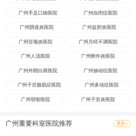
研全面协调发展。从2003年至今科研立项共143
广州手足口病医院
广州自闭症医院
项。共有5项与外院合作项目分别获广东省科技
广州阴道炎医院
广州盆腔炎医院
进步三等奖、广州市科技进步三等奖、肇庆市科
技进步二等奖及中国人民解放军总后勤部科技进
广州宫颈炎医院
广州月经不调医院
步三等奖。在教学方面，带教广州医学院、广东
广州人流医院
广州附件炎医院
药学院等医学院校毕业生临床实习生，为他们走
向工作岗位打下很好临床基础。医院坚持“以病人
广州外阴白斑医院
广州抽动症医院
为中心”的服务宗旨，积极开展优质服务，不断提
广州子宫腺肌症医院
广州多动症医院
高医疗服务质量，以精湛的医术、优质的服务，
广州弱智医院
广州子宫炎医院
赢得广大人民群众的信任，病人遍及省内外、港
澳及东南亚等国家和地区。
广州重要科室医院推荐
更多»