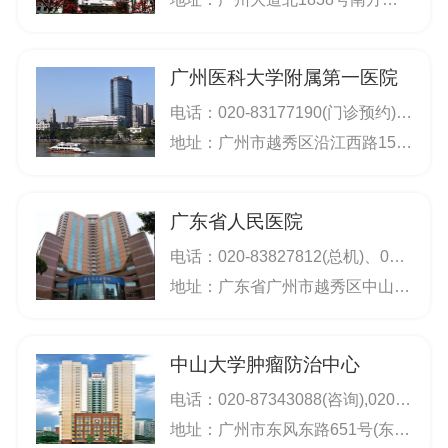
知名专家、留学归国人员及博士、硕士毕业生，
组成了一支技术精湛的医疗技术骨干队伍。近年
来，该院医疗业务总量平均以25%的速度递增。
广州医科大学附属第一医院
年住院人数超过一万人。医院设有肺肿瘤外科、
电话：
020-83177190(门诊预约),020-83062114(总机),020-83337750(咨询),020-83062002(挂号),020-34294311(海印分院)
食管纵隔肿瘤外科、乳腺肿瘤外科、胃肠肿瘤外
地址：广州市越秀区沿江西路151号(总院);广州市海珠区海联路康大路1号(海印分院);广州市荔湾区东海南路（大坦沙院区）
科、肝胆肿瘤外科、头颈外科、妇科、内科、放
疗科、骨肿瘤科、中西医结合科、中医科、重症
广东省人民医院
医学科及麻醉科等14个临床科室，并配有药剂、
电话：
020-83827812(总机)、020-83882222(挂号)、020-86668114(挂号)；挂号电话：020-83882222(预约中心)；020-83827812,020-83882222；
放射、检验、超声诊断科、内窥镜室、病理科、
地址：广东省广州市越秀区中山二路106号
核医学科等7个医技科室及颇具规模的肿瘤研究
所。主要承担了肺癌、食管癌、胃癌、大肠癌、
中山大学肿瘤防治中心
乳腺癌、肝癌、鼻咽癌、头颈部肿瘤、妇科肿
电话：
020-87343088(咨询),020-87343289/87343291(语音自助挂号),020-87343533/87343235(挂号及咨询),020-87343571(门诊咨询)
瘤、泌尿系肿瘤、骨与软组织等身体各部位的恶
地址：广州市东风东路651号(东风东路和先烈路的交汇处)
性肿瘤的诊治工作。为迅速提高临床诊治、科